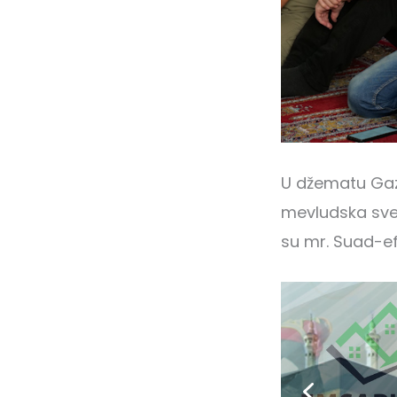
U džematu Gazi
mevludska sve
su mr. Suad-ef