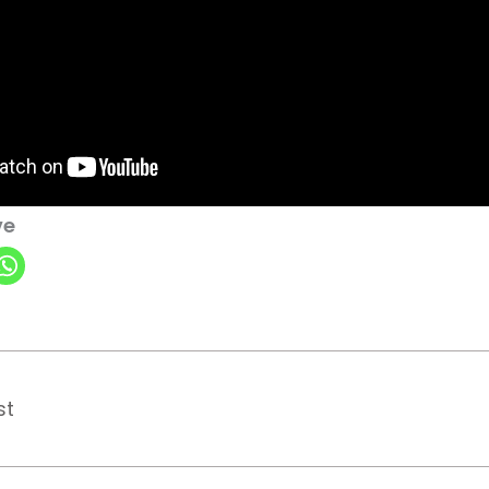
ve
st