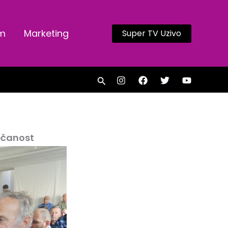
am
Marketing
Super TV Uzivo
Search
ečanost