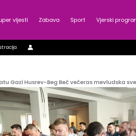
uper vijesti
Zabava
Sport
Vjerski progr
stracija
atu Gazi Husrev-Beg Beč večeras mevludska sv