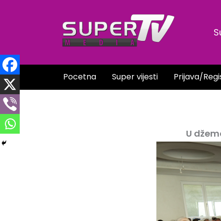
Skip
to
S
content
Pocetna
Super vijesti
Prijava/Regi
U džem