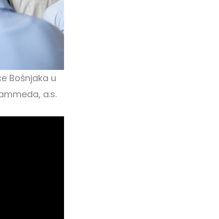
ce Bošnjaka u
uhammeda, a.s.