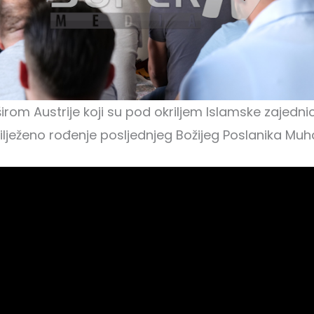
rom Austrije koji su pod okriljem Islamske zajedni
obilježeno rođenje posljednjeg Božijeg Poslanika M