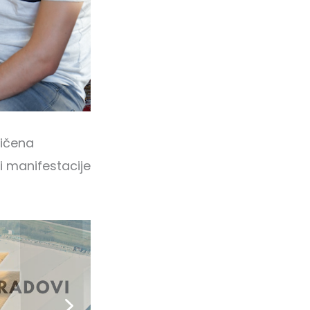
ličena
 manifestacije