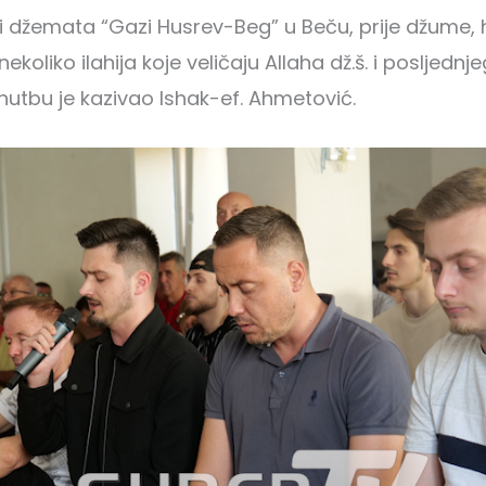
i džemata “Gazi Husrev-Beg” u Beču, prije džume, h
nekoliko ilahija koje veličaju Allaha dž.š. i posljednj
utbu je kazivao Ishak-ef. Ahmetović.