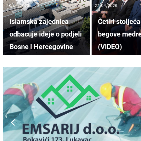
28/04/2026
27/04/2026
Islamska zajednica
Četiri stolje
odbacuje ideje o podjeli
begove medre
Bosne i Hercegovine
(VIDEO)