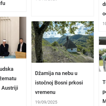
fu
d
o
1
udska
Džamija na nebu u
džematu
T
istočnoj Bosni prkosi
 Austriji
p
vremenu
M
19/09/2025