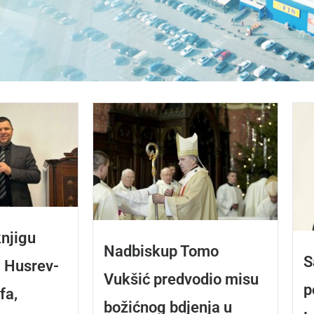
knjigu
Nadbiskup Tomo
S
i Husrev-
Vukšić predvodio misu
p
fa,
božićnog bdjenja u