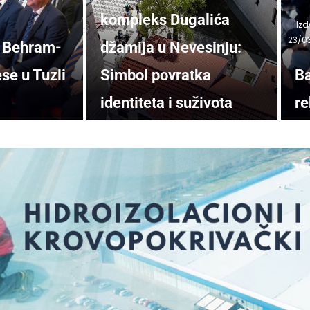
kompleks Dugalića
Izd
23/0
ća Behram-
džamija u Nevesinju:
se u Tuzli
Simbol povratka
Ba
identiteta i suživota
re