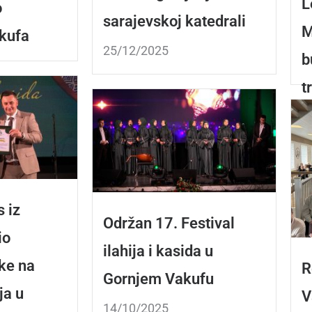
L
o
sarajevskoj katedrali
M
kufa
25/12/2025
b
t
2
 iz
Održan 17. Festival
io
ilahija i kasida u
ke na
R
Gornjem Vakufu
ja u
V
14/10/2025