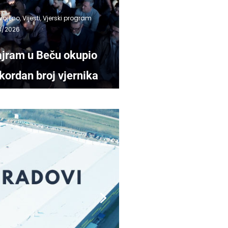
vojeno
,
Vijesti
,
Vjerski program
3/2026
jram u Beču okupio
kordan broj vjernika