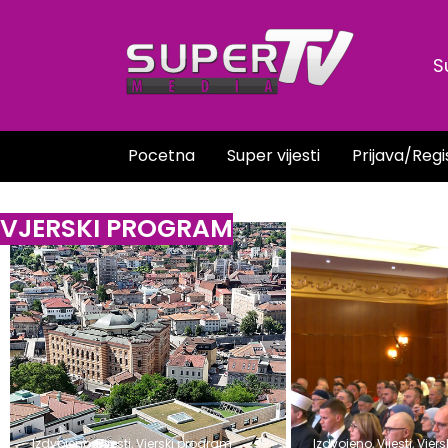
Skip
to
S
content
Pocetna
Super vijesti
Prijava/Regi
VJERSKI PROGRAM
Izdvojeno
,
Vijesti
,
Vjerski program
Izdvojeno
,
Vijesti
,
Vjer