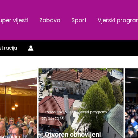
uper vijesti
Zabava
Sport
Vjerski progr
stracija
Izdvojeno
,
Vijesti
,
Vjerski program
27/04/2026
Otvoren obnovljeni
ski program