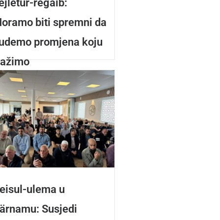
ejletur-regaib:
oramo biti spremni da
udemo promjena koju
ražimo
5/12/2025
eisul-ulema u
ärnamu: Susjedi