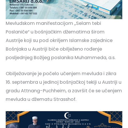
Mevludskom manifestacijom „Selam tebi
Poslaniče“ u bošnjačkim džematima širom
Austrije koji su pod okriljem Islamske zajednice
Bošnjaka u Austriji biće obilježeno rođenje
posljednjeg Božijeg poslanika Muhammeda, a.s.
Obilježavanje je počelo učenjem mevluda i zikra
16. septembra u jedinoj bošnjačkoj tekiji u Austriji u
gradu Attnang-Puchheim, a završit će se učenjem
mevluda u džematu Strasshof.