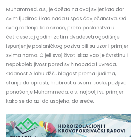
Muhammed, a.s., je došao na ovaj svijet kao dar
svim ljudima i kao nada u spas čovječanstva. Od
svog rođenja kao siroče, preko poslanstva u
četrdesetoj godini, zatim dvadesetrogodišnje
ispunjenje poslaničkog poziva bili su uzor i primjer
svima nama. Cijeli svoj život iskazivao je čvrstinu i
nepokolebljivost pored svih napada i uvreda.
Odanost Allahu dž.š., blagost prema ljudima,
stanje da oprosti, hrabrost u svom poslu, pažljivo
ponašanje Muhammeda, a.s., najbolji su primjer
kako se dolazi do uspjeha, do sreće.