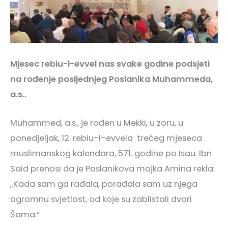
Mjesec rebiu-l-evvel nas svake godine podsjeti
na rođenje posljednjeg Poslanika Muhammeda,
a.s..
Muhammed, a.s., je rođen u Mekki, u zoru, u
ponedjeljak, 12. rebiu-l-evvela trećeg mjeseca
muslimanskog kalendara, 571. godine po Isau. Ibn
Said prenosi da je Poslanikova majka Amina rekla:
„Kada sam ga rađala, porađala sam uz njega
ogromnu svjetlost, od koje su zablistali dvori
Šama.“