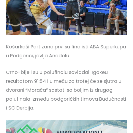
Košarkaši Partizana prvi su finalisti ABA Superkupa
u Podgorici, javlja Anadolu.
Crno-bijeli su u polufinalu savladali Igokeu
rezultatom 91:84 i u meču za trofej će se sjutra u
dvorani “Morača” sastati sa boljim iz drugog
polufinala između podgoričkih timova Budućnosti
i SC Derbija.