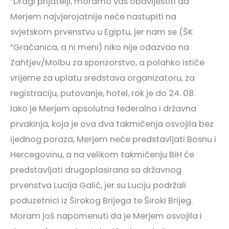
“Dragi prijatelji, moramo vas obavijestiti da
Merjem najvjerojatnije neće nastupiti na
svjetskom prvenstvu u Egiptu, jer nam se (ŠK
“Gračanica, a ni meni) niko nije odazvao na
Zahtjev/Molbu za sponzorstvo, a polahko ističe
vrijeme za uplatu sredstava organizatoru, za
registraciju, putovanje, hotel, rok je do 24. 08.
Iako je Merjem apsolutna federalna i državna
prvakinja, koja je ova dva takmičenja osvojila bez
ijednog poraza, Merjem neće predstavljati Bosnu i
Hercegovinu, a na velikom takmičenju BiH će
predstavljati drugoplasirana sa državnog
prvenstva Lucija Galić, jer su Luciju podržali
poduzetnici iz Širokog Brijega te Široki Brijeg.
Moram još napomenuti da je Merjem osvojila i