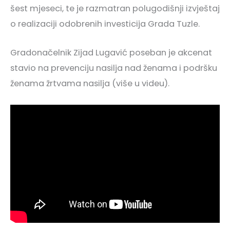
šest mjeseci, te je razmatran polugodišnji izvještaj
o realizaciji odobrenih investicija Grada Tuzle.
Gradonačelnik Zijad Lugavić poseban je akcenat
stavio na prevenciju nasilja nad ženama i podršku
ženama žrtvama nasilja (više u videu).