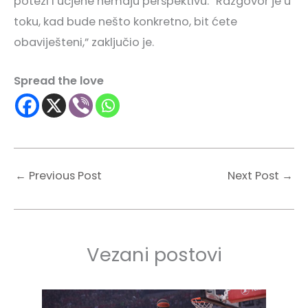
potezi i ucjene nemaju perspektivu. “Razgovor je u
toku, kad bude nešto konkretno, bit ćete
obaviješteni,” zaključio je.
Spread the love
←
Previous Post
Next Post
→
Vezani postovi