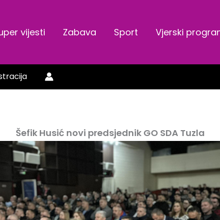
uper vijesti
Zabava
Sport
Vjerski progr
stracija
Šefik Husić novi predsjednik GO SDA Tuzla