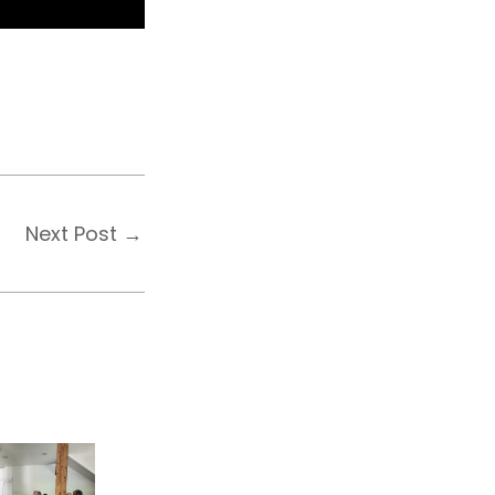
Next Post
→