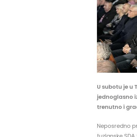
U subotu je u 
jednoglasno iz
trenutno i gra
Neposredno pre
tuzlanske SDA