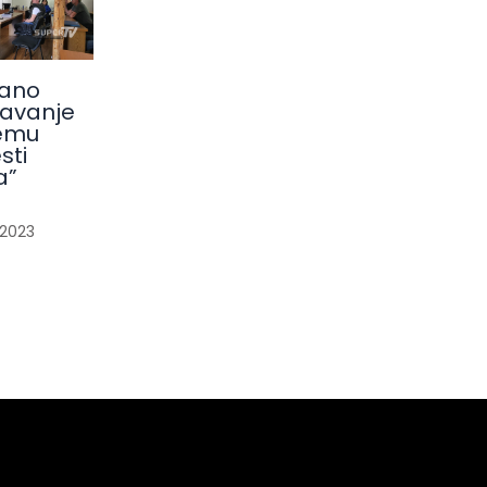
ano
avanje
emu
sti
a”
/
2023