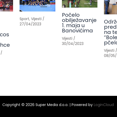
Počelo
Sport
,
Vijesti
/
obilježavanje
Održ
27/04/2023
1. maja u
pred
Banovićima
na t
cos
“Bole
Vijesti
/
pčel
30/04/2023
ahce
Vijesti
/
08/05/
Copyright © 2026 Super Media d.o.o. | Powered by
LoginCloud