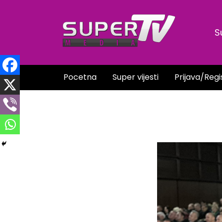
Skip
to
S
content
Pocetna
Super vijesti
Prijava/Regi