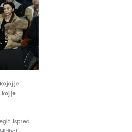
ojoj je
koj je
gić. Ispred
 Midhat