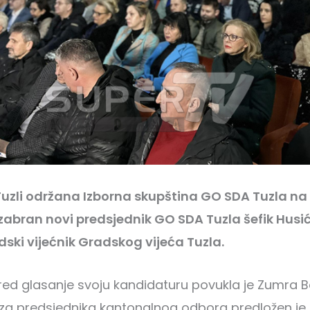
Tuzli održana Izborna skupština GO SDA Tuzla na k
abran novi predsjednik GO SDA Tuzla šefik Husić 
dski vijećnik Gradskog vijeća Tuzla.
d glasanje svoju kandidaturu povukla je Zumra Be
 za predsjednika kantonalnog odbora predložen je