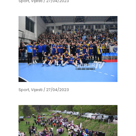
Sport
,
Vijesti
/
27/04/2023
Sport
,
Vijesti
/
27/04/2023