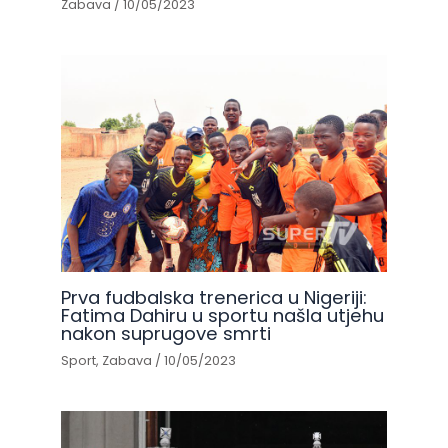
Zabava
/
10/05/2023
Prva fudbalska trenerica u Nigeriji:
Fatima Dahiru u sportu našla utjehu
nakon suprugove smrti
Sport
,
Zabava
/
10/05/2023