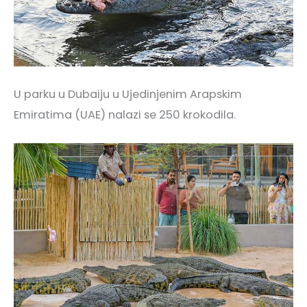
U parku u Dubaiju u Ujedinjenim Arapskim
Emiratima (UAE) nalazi se 250 krokodila.