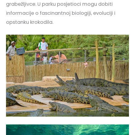
grabežljivce. U parku posjetioci mogu dobiti
informacije o fascinantnoj biologiji, evoluciji i
opstanku krokodila.