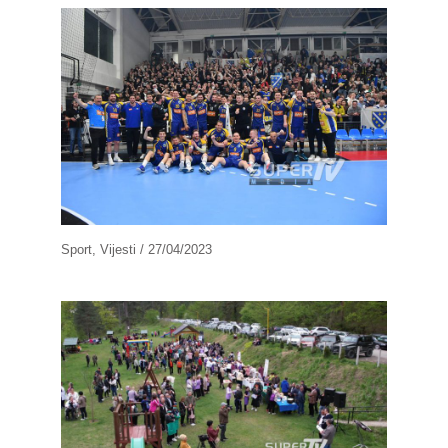
Sport
,
Vijesti
/
27/04/2023