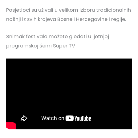
Posjetioci su uživali u velikom izboru tradicionalnih
nošnji iz svih krajeva Bosne i Hercegovine i regije.
Snimak festivala možete gledati u ljetnjoj
programskoj šemi Super TV