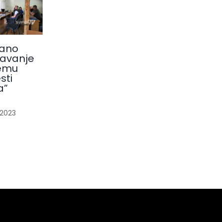
ano
avanje
emu
sti
a”
/
2023