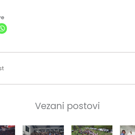
ve
st
Vezani postovi