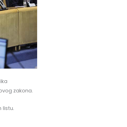
ika
o ovog zakona.
listu.