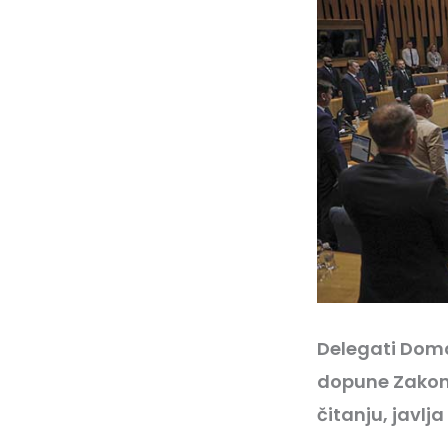
Delegati Doma
dopune Zakona
čitanju, javlj