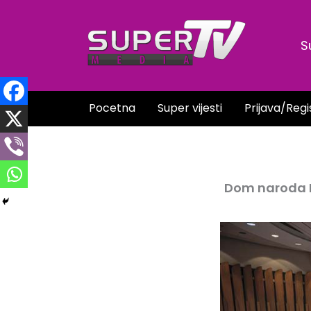
Skip
to
S
content
Pocetna
Super vijesti
Prijava/Regi
Dom naroda P