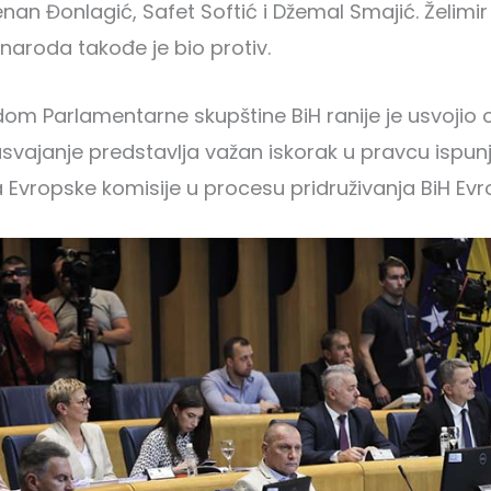
nan Đonlagić, Safet Softić i Džemal Smajić. Želimir
naroda takođe je bio protiv.
dom Parlamentarne skupštine BiH ranije je usvojio 
e usvajanje predstavlja važan iskorak u pravcu ispu
a Evropske komisije u procesu pridruživanja BiH Evro