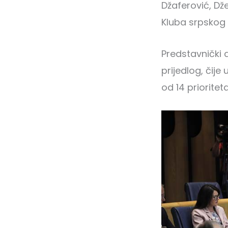
Džaferović, Dže
Kluba srpskog 
Predstavnički 
prijedlog, čij
od 14 prioritet