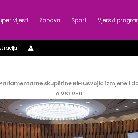
uper vijesti
Zabava
Sport
Vjerski progr
stracija
arlamentarne skupštine BiH usvojio izmjene i 
o VSTV-u