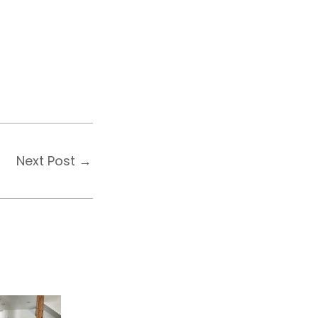
Next Post
→