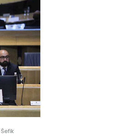
 Šefik