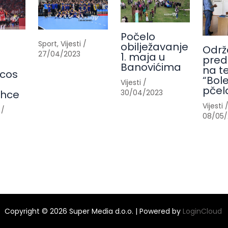
Počelo
Sport
,
Vijesti
/
obilježavanje
Održ
27/04/2023
1. maja u
pred
Banovićima
na t
cos
“Bole
Vijesti
/
pčel
30/04/2023
ahce
Vijesti
/
08/05/
Copyright © 2026 Super Media d.o.o. | Powered by
LoginCloud