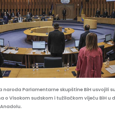
 naroda Parlamentarne skupštine BiH usvojili su
 o Visokom sudskom i tužilačkom vijeću BiH u
a Anadolu.