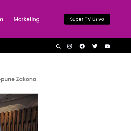
am
Marketing
Super TV Uzivo
Search
dopune Zakona