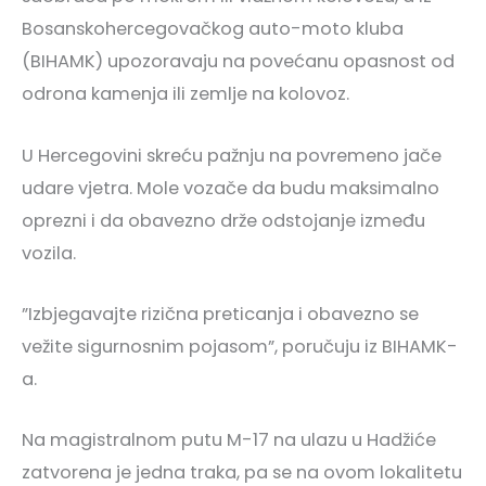
Bosanskohercegovačkog auto-moto kluba
(BIHAMK) upozoravaju na povećanu opasnost od
odrona kamenja ili zemlje na kolovoz.
U Hercegovini skreću pažnju na povremeno jače
udare vjetra. Mole vozače da budu maksimalno
oprezni i da obavezno drže odstojanje između
vozila.
”Izbjegavajte rizična preticanja i obavezno se
vežite sigurnosnim pojasom”, poručuju iz BIHAMK-
a.
Na magistralnom putu M-17 na ulazu u Hadžiće
zatvorena je jedna traka, pa se na ovom lokalitetu