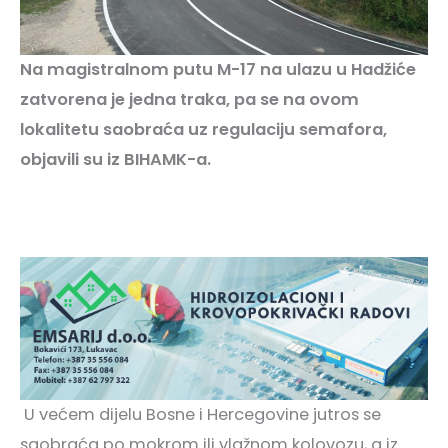
Na magistralnom putu M-17 na ulazu u Hadžiće
zatvorena je jedna traka, pa se na ovom
lokalitetu saobraća uz regulaciju semafora,
objavili su iz BIHAMK-a.
U većem dijelu Bosne i Hercegovine jutros se
saobraća po mokrom ili vlažnom kolovozu, a iz