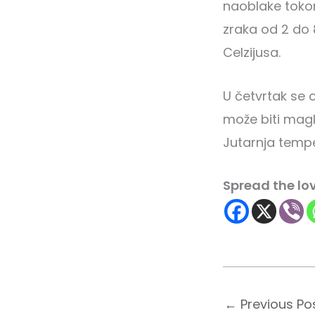
naoblake tokom
zraka od 2 do 
Celzijusa.
U četvrtak se 
može biti magle
Jutarnja tempe
Spread the lo
←
Previous Po