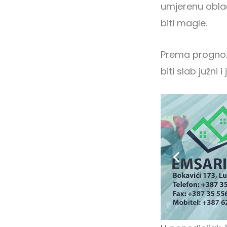
umjerenu oblač
biti magle.
Prema prognoz
biti slab južni