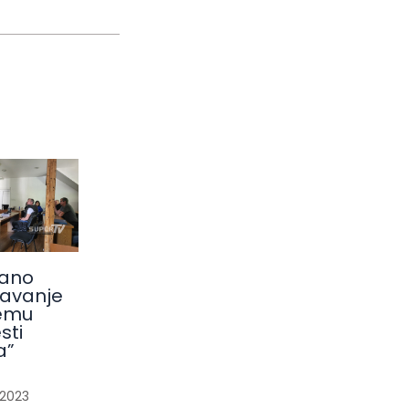
ano
avanje
emu
sti
a”
/
2023