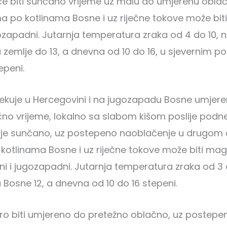
će biti sunčano vrijeme uz malu do umjerenu oblač
ma po kotlinama Bosne i uz riječne tokove može biti
gozapadni. Jutarnja temperatura zraka od 4 do 10, n
zemlje do 13, a dnevna od 10 do 16, u sjevernim p
epeni.
čekuje u Hercegovini i na jugozapadu Bosne umjer
no vrijeme, lokalno sa slabom kišom poslije podne
lje sunčano, uz postepeno naoblačenje u drugom d
 kotlinama Bosne i uz riječne tokove može biti magl
ni i jugozapadni. Jutarnja temperatura zraka od 3 
Bosne 12, a dnevna od 10 do 16 stepeni.
utro biti umjereno do pretežno oblačno, uz postep