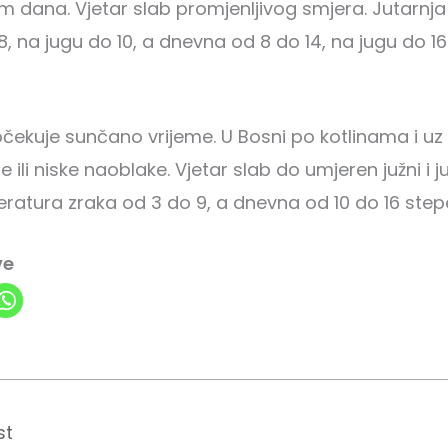
 dana. Vjetar slab promjenljivog smjera. Jutarnj
8, na jugu do 10, a dnevna od 8 do 14, na jugu do 16
očekuje sunčano vrijeme. U Bosni po kotlinama i uz
 ili niske naoblake. Vjetar slab do umjeren južni i 
ratura zraka od 3 do 9, a dnevna od 10 do 16 stepe
ve
st