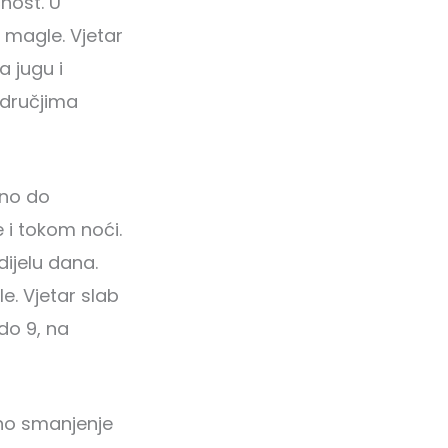
nost. U
 magle. Vjetar
a jugu i
odručjima
eno do
 i tokom noći.
ijelu dana.
e. Vjetar slab
do 9, na
eno smanjenje