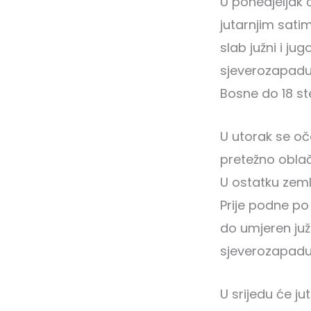
U ponedjeljak 
jutarnjim sati
slab južni i ju
sjeverozapadu 
Bosne do 18 st
U utorak se o
pretežno oblač
U ostatku zem
Prije podne po
do umjeren juž
sjeverozapadu 
U srijedu će j