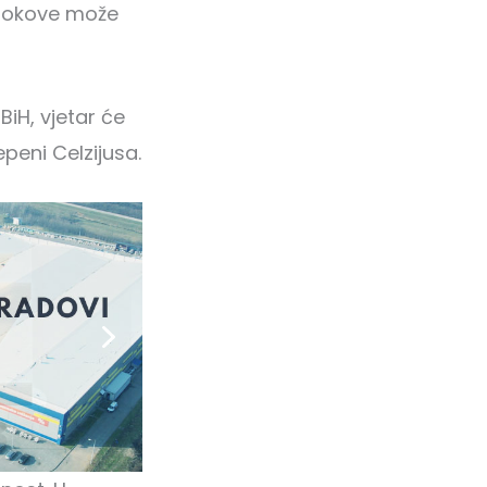
 tokove može
iH, vjetar će
epeni Celzijusa.