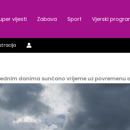
uper vijesti
Zabava
Sport
Vjerski progr
stracija
arednim danima sunčano vrijeme uz povremenu 