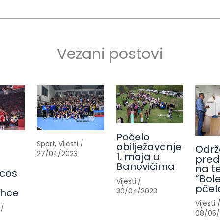
Vezani postovi
Počelo
Sport
,
Vijesti
/
obilježavanje
Održ
27/04/2023
1. maja u
pred
Banovićima
na t
cos
“Bole
Vijesti
/
pčel
30/04/2023
ahce
Vijesti
/
08/05/