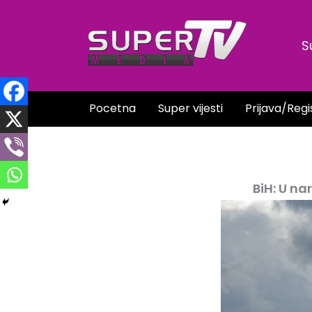
Skip
to
S
content
Pocetna
Super vijesti
Prijava/Regi
BiH: U n