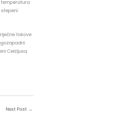
a temperatura
 stepeni
 riječne tokove
jugozapadni.
ni Celzijusa.
Next Post
→