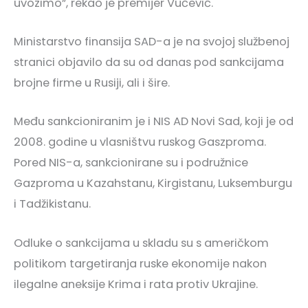
uvozimo”, rekao je premijer Vučević.
Ministarstvo finansija SAD-a je na svojoj službenoj
stranici objavilo da su od danas pod sankcijama
brojne firme u Rusiji, ali i šire.
Među sankcioniranim je i NIS AD Novi Sad, koji je od
2008. godine u vlasništvu ruskog Gaszproma.
Pored NIS-a, sankcionirane su i podružnice
Gazproma u Kazahstanu, Kirgistanu, Luksemburgu
i Tadžikistanu.
Odluke o sankcijama u skladu su s američkom
politikom targetiranja ruske ekonomije nakon
ilegalne aneksije Krima i rata protiv Ukrajine.