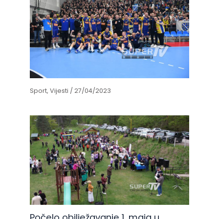
Sport
,
Vijesti
/
27/04/2023
Počelo obilježavanje 1. maja u