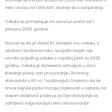
utvrđuje se u bruto iznosu od 2.000 KM, odnosno u
neto iznosu od 1.300 KM”, dodaje se u saopštenju.
Odluka se primjenjuje na obračun plata od 1.
januara 2025. godine.
Navodi se da je Vlada RS donijela ovu odluku, s
obzirom da Ekonomsko-socijalni savjet nije
utvrdio prijedlog odluke o najnižoj plati za 2025.
godinu. Odluka je donesena uzimajući u obzir
kretanje plata, rast proizvodnje i životnog
standarda u RS-u i “uvažavajući činjenicu da se
iznosi najniže plate moraju razlikovati u odnosu na
stepen složenost poslova za čije obavljanje se
zahtijeva odgovarajući nivo obrazovanja”.