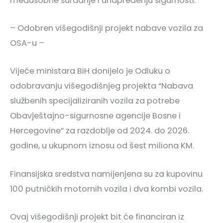
međusobne suradnje i unapređenju sigurnosti.
– Odobren višegodišnji projekt nabave vozila za
OSA-u –
Vijeće ministara BiH donijelo je Odluku o
odobravanju višegodišnjeg projekta “Nabava
službenih specijaliziranih vozila za potrebe
Obavještajno-sigurnosne agencije Bosne i
Hercegovine” za razdoblje od 2024. do 2026.
godine, u ukupnom iznosu od šest miliona KM.
Finansijska sredstva namijenjena su za kupovinu
100 putničkih motornih vozila i dva kombi vozila.
Ovaj višegodišnji projekt bit će financiran iz