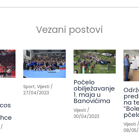
Vezani postovi
Počelo
Sport
,
Vijesti
/
obilježavanje
Održ
27/04/2023
1. maja u
pred
Banovićima
na t
cos
“Bole
Vijesti
/
pčel
30/04/2023
ahce
Vijesti
/
08/05/