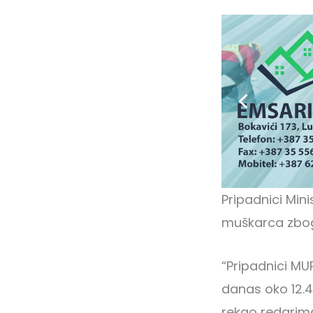
Pripadnici Min
muškarca zbog p
“Pripadnici MUP-
danas oko 12.4
rekao redarima