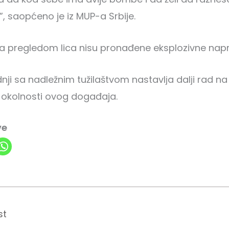
”, saopćeno je iz MUP-a Srbije.
a pregledom lica nisu pronađene eksplozivne nap
dnji sa nadležnim tužilaštvom nastavlјa dalјi rad na
 i okolnosti ovog događaja.
ve
st