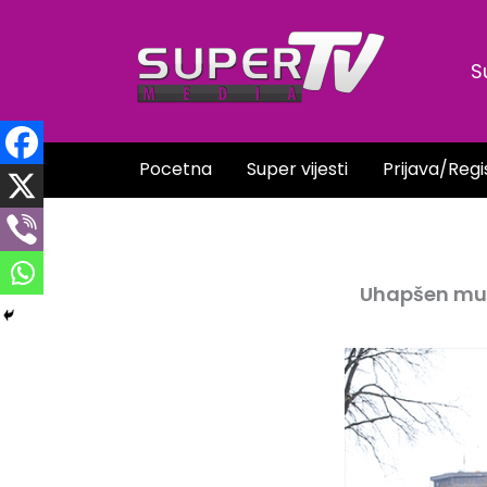
Skip
to
S
content
Pocetna
Super vijesti
Prijava/Regi
Uhapšen mušk