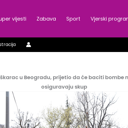
uper vijesti
Zabava
Sport
Vjerski progr
stracija
arac u Beogradu, prijetio da će baciti bombe n
osiguravaju skup