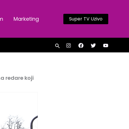
am
Marketing
Super TV Uzivo
Search
a redare koji