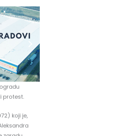
Beogradu
i protest.
72) koji je,
 Aleksandra
e zgradu