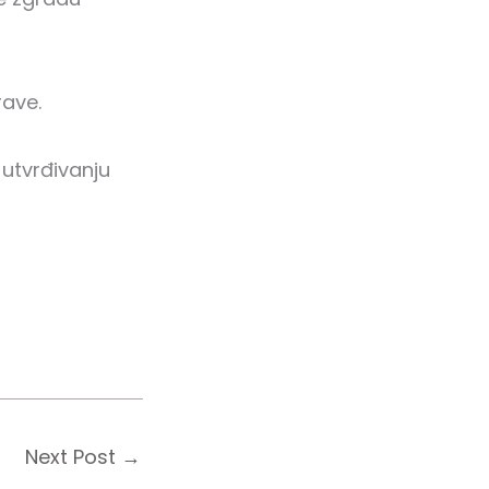
rave.
 utvrđivanju
Next Post
→