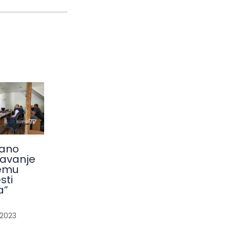
ano
avanje
emu
sti
a”
/
2023