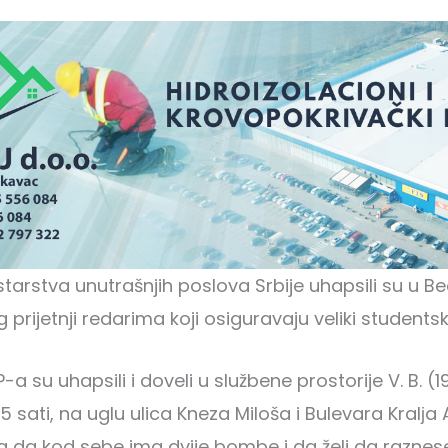
istarstva unutrašnjih poslova Srbije uhapsili su u 
rijetnji redarima koji osiguravaju veliki studentsk
a su uhapsili i doveli u službene prostorije V. B. (19
5 sati, na uglu ulica Kneza Miloša i Bulevara Kralјa
 da kod sebe ima dvije bombe i da želi da raznes