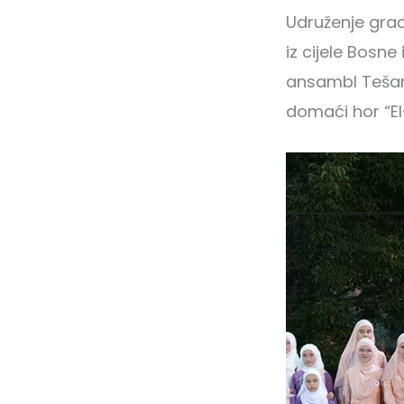
Udruženje građa
iz cijele Bosne
ansambl Tešanj,
domaći hor “El