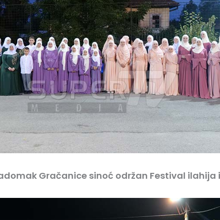
adomak Gračanice sinoć održan Festival ilahija i