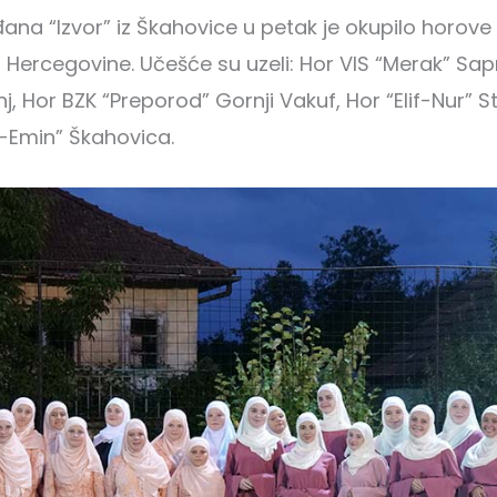
na “Izvor” iz Škahovice u petak je okupilo horove i
 i Hercegovine. Učešće su uzeli: Hor VIS “Merak” Sa
 Hor BZK “Preporod” Gornji Vakuf, Hor “Elif-Nur” St
-Emin” Škahovica.