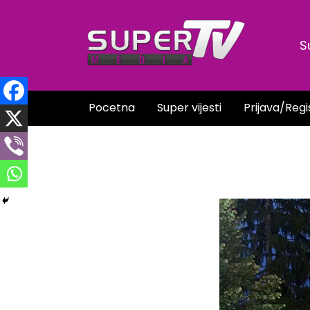
Skip
to
S
content
Pocetna
Super vijesti
Prijava/Regi