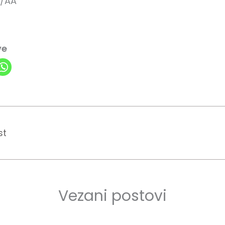
V/AA
ve
st
Vezani postovi