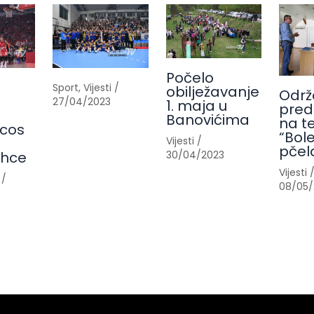
Počelo
Sport
,
Vijesti
/
obilježavanje
Održ
27/04/2023
1. maja u
pred
Banovićima
na t
cos
“Bole
Vijesti
/
pčel
30/04/2023
ahce
Vijesti
/
08/05/