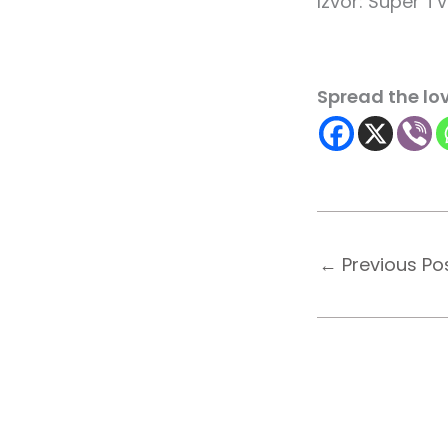
Izvor: Super T
Spread the lo
←
Previous Po