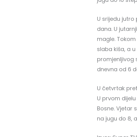
U srijedu jutr
dana. U jutarn
magle. Tokom 
slaba kiša, a u
promjenljivog 
dnevna od 6 do
U četvrtak pre
U prvom dijelu
Bosne. Vjetar 
na jugu do 8, 