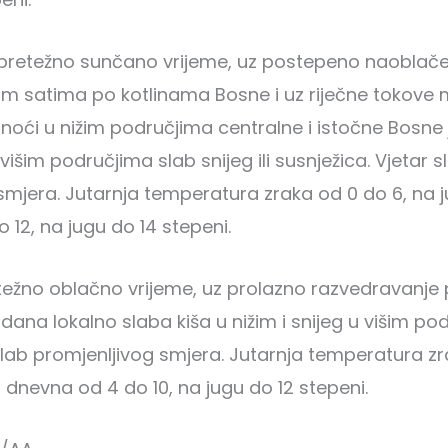
o pretežno sunčano vrijeme, uz postepeno naoblač
jim satima po kotlinama Bosne i uz riječne tokove 
noći u nižim područjima centralne i istočne Bosn
 višim područjima slab snijeg ili susnježica. Vjetar s
smjera. Jutarnja temperatura zraka od 0 do 6, na j
 12, na jugu do 14 stepeni.
težno oblačno vrijeme, uz prolazno razvedravanje 
 dana lokalno slaba kiša u nižim i snijeg u višim po
slab promjenljivog smjera. Jutarnja temperatura zr
a dnevna od 4 do 10, na jugu do 12 stepeni.