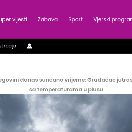
uper vijesti
Zabava
Sport
Vjerski progr
stracija
cegovini danas sunčano vrijeme: Gradačac jutros 
sa temperaturama u plusu