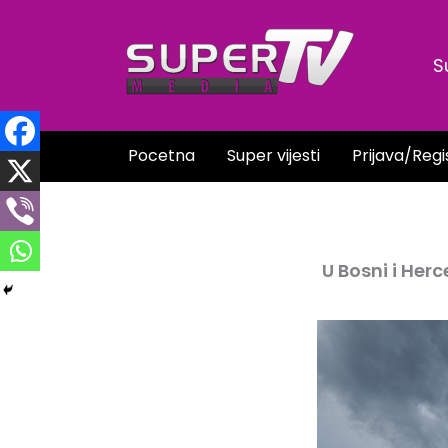
Skip
to
S
content
Pocetna
Super vijesti
Prijava/Regi
U Bosni i Her