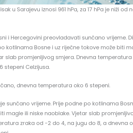
isak u Sarajevu iznosi 961 hPa, za 17 hPa je niži od
ni i Hercegovini preovladavati sunčano vrijeme. D
o kotlinama Bosne i uz riječne tokove može biti mag
ar slab promjenljivog smjera. Dnevna temperatura
16 stepeni Celzijusa.
nčano, dnevna temperatura oko 6 stepeni.
je sunčano vrijeme. Prije podne po kotlinama Bosne
ti magle ili niske naoblake. Vjetar slab promjenljiv
ratura zraka od -2 do 4, na jugu do 8, a dnevna o
eni.