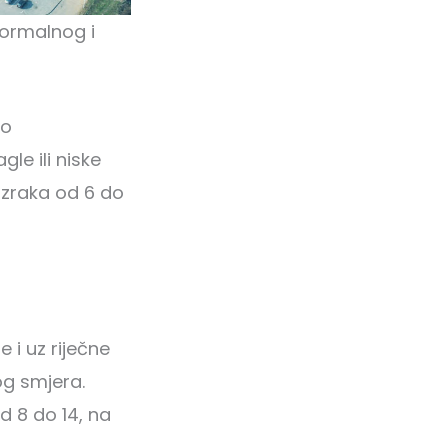
 normalnog i
io
le ili niske
 zraka od 6 do
 i uz riječne
og smjera.
d 8 do 14, na