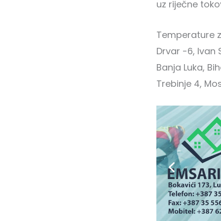
uz riječne tok
Temperature zr
Drvar -6, Ivan 
Banja Luka, Biha
Trebinje 4, Mo