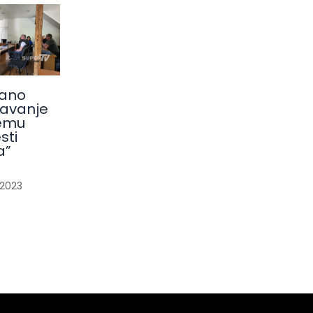
ano
avanje
emu
sti
a”
/
2023