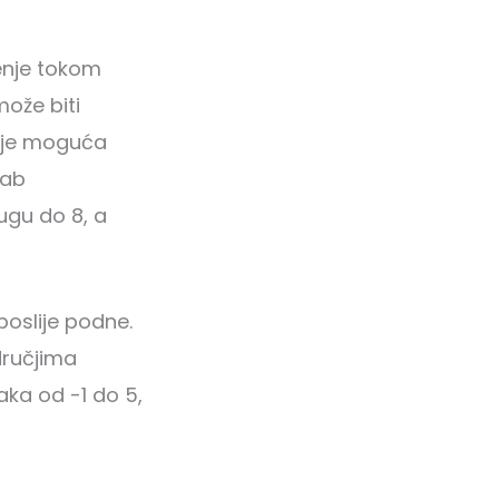
enje tokom
može biti
e je moguća
lab
ugu do 8, a
poslije podne.
dručjima
aka od -1 do 5,