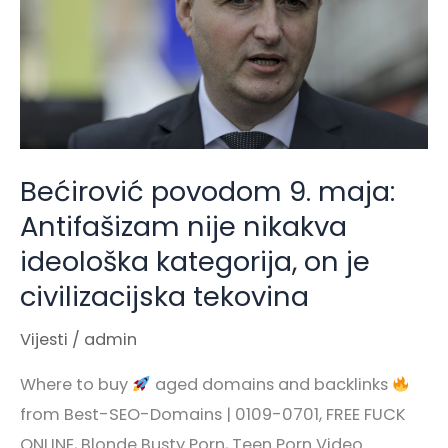
Antifašizam
nije
nikakva
ideološka
kategorija,
on
Bećirović povodom 9. maja:
je
Antifašizam nije nikakva
civilizacijska
tekovina
ideološka kategorija, on je
civilizacijska tekovina
Vijesti
/
admin
Where to buy
aged domains and backlinks
from Best-SEO-Domains | 0109-0701, FREE FUCK
ONLINE, Blonde Busty Porn, Teen Porn Video