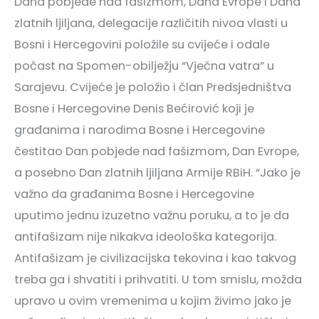
Dana pobjede nad fašizmom, Dana Evrope i Dana
zlatnih ljiljana, delegacije različitih nivoa vlasti u
Bosni i Hercegovini položile su cvijeće i odale
počast na Spomen-obilježju “Vječna vatra” u
Sarajevu. Cvijeće je položio i član Predsjedništva
Bosne i Hercegovine Denis Bećirović koji je
građanima i narodima Bosne i Hercegovine
čestitao Dan pobjede nad fašizmom, Dan Evrope,
a posebno Dan zlatnih ljiljana Armije RBiH. “Jako je
važno da građanima Bosne i Hercegovine
uputimo jednu izuzetno važnu poruku, a to je da
antifašizam nije nikakva ideološka kategorija.
Antifašizam je civilizacijska tekovina i kao takvog
treba ga i shvatiti i prihvatiti. U tom smislu, možda
upravo u ovim vremenima u kojim živimo jako je