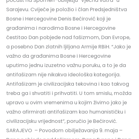
počast na Spomen-obilježju “Vječna vatra” u
Sarajevu. Cvijeće je položio i član Predsjedništva
Bosne i Hercegovine Denis Bećirović koji je
građanima i narodima Bosne i Hercegovine
čestitao Dan pobjede nad fašizmom, Dan Evrope,
a posebno Dan zlatnih ljiljana Armije RBiH. “Jako je
važno da građanima Bosne i Hercegovine
uputimo jednu izuzetno važnu poruku, a to je da
antifašizam nije nikakva ideološka kategorija.
Antifašizam je civilizacijska tekovina i kao takvog
treba ga i shvatiti i prihvatiti. U tom smislu, možda
upravo u ovim vremenima u kojim živimo jako je
važno afirmirati antifašizam kao humanističku i
civilizacijsku vrijednost”, poručio je Bećirović.
SARAJEVO – Povodom obilježavanja 9. maja –