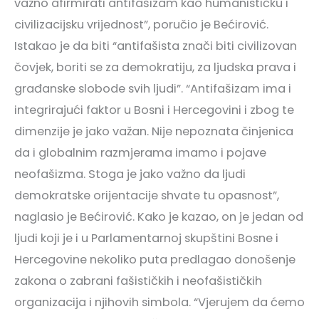
važno afirmirati antifašizam kao humanističku i
civilizacijsku vrijednost”, poručio je Bećirović.
Istakao je da biti “antifašista znači biti civilizovan
čovjek, boriti se za demokratiju, za ljudska prava i
građanske slobode svih ljudi”. “Antifašizam ima i
integrirajući faktor u Bosni i Hercegovini i zbog te
dimenzije je jako važan. Nije nepoznata činjenica
da i globalnim razmjerama imamo i pojave
neofašizma. Stoga je jako važno da ljudi
demokratske orijentacije shvate tu opasnost”,
naglasio je Bećirović. Kako je kazao, on je jedan od
ljudi koji je i u Parlamentarnoj skupštini Bosne i
Hercegovine nekoliko puta predlagao donošenje
zakona o zabrani fašističkih i neofašističkih
organizacija i njihovih simbola. “Vjerujem da ćemo