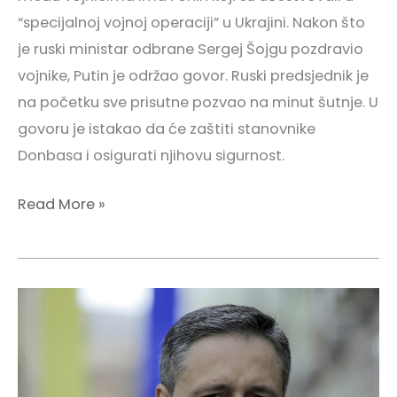
“specijalnoj vojnoj operaciji” u Ukrajini. Nakon što
je ruski ministar odbrane Sergej Šojgu pozdravio
vojnike, Putin je održao govor. Ruski predsjednik je
na početku sve prisutne pozvao na minut šutnje. U
govoru je istakao da će zaštiti stanovnike
Donbasa i osigurati njihovu sigurnost.
Read More »
Bećirović
povodom
9.
maja: