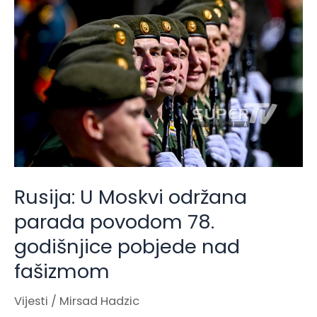
U
Moskvi
održana
parada
povodom
78.
godišnjice
pobjede
nad
Rusija: U Moskvi održana
fašizmom
parada povodom 78.
godišnjice pobjede nad
fašizmom
Vijesti
/
Mirsad Hadzic