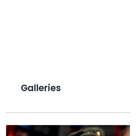
Galleries
Rusija: