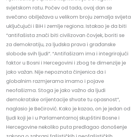
svjetskom ratu. Počev od tada, ovaj dan se
svečano obilježava u velikom broju zemalja svijeta
uključujući i BiH i zemlje regiona. Istakao je da biti
“antifašista znači biti civilizovan čovjek, boriti se
za demokratiju, za ljudska prava i građanske
slobode svih ljudi”. “Antifašizam ima i integrirajući
faktor u Bosni i Hercegovini i zbog te dimenzije je
jako važan. Nije nepoznata činjenica da i
globalnim razmjerama imamo i pojave
neofašizma. Stoga je jako važno da ljudi
demokratske orijentacije shvate tu opasnost”,
naglasio je Bećirović. Kako je kazao, on je jedan od
ljudi koji je i u Parlamentarnoj skupštini Bosne i
Hercegovine nekoliko puta predlagao donošenje
zakona o zabrani fašističkih i neofašističkih