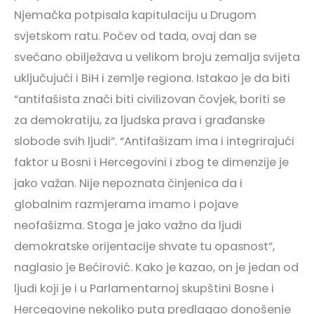
Njemačka potpisala kapitulaciju u Drugom
svjetskom ratu. Počev od tada, ovaj dan se
svečano obilježava u velikom broju zemalja svijeta
uključujući i BiH i zemlje regiona. Istakao je da biti
“antifašista znači biti civilizovan čovjek, boriti se
za demokratiju, za ljudska prava i građanske
slobode svih ljudi”. “Antifašizam ima i integrirajući
faktor u Bosni i Hercegovini i zbog te dimenzije je
jako važan. Nije nepoznata činjenica da i
globalnim razmjerama imamo i pojave
neofašizma. Stoga je jako važno da ljudi
demokratske orijentacije shvate tu opasnost”,
naglasio je Bećirović. Kako je kazao, on je jedan od
ljudi koji je i u Parlamentarnoj skupštini Bosne i
Hercegovine nekoliko puta predlagao donošenje