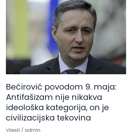
povodom
9.
maja:
Antifašizam
nije
nikakva
ideološka
kategorija,
on
Bećirović povodom 9. maja:
je
Antifašizam nije nikakva
civilizacijska
tekovina
ideološka kategorija, on je
civilizacijska tekovina
Vijesti
/
admin