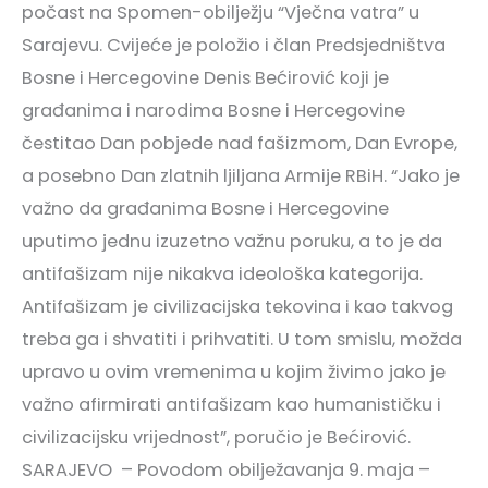
počast na Spomen-obilježju “Vječna vatra” u
Sarajevu. Cvijeće je položio i član Predsjedništva
Bosne i Hercegovine Denis Bećirović koji je
građanima i narodima Bosne i Hercegovine
čestitao Dan pobjede nad fašizmom, Dan Evrope,
a posebno Dan zlatnih ljiljana Armije RBiH. “Jako je
važno da građanima Bosne i Hercegovine
uputimo jednu izuzetno važnu poruku, a to je da
antifašizam nije nikakva ideološka kategorija.
Antifašizam je civilizacijska tekovina i kao takvog
treba ga i shvatiti i prihvatiti. U tom smislu, možda
upravo u ovim vremenima u kojim živimo jako je
važno afirmirati antifašizam kao humanističku i
civilizacijsku vrijednost”, poručio je Bećirović.
SARAJEVO – Povodom obilježavanja 9. maja –