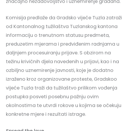
značajno nezadovoljstvo i uznemirenje građana.
Komisija predlaže da Gradsko vijeće Tuzla zatraži
od Kantonalnog tužilaštva Tuzlanskog kantona
informaciju o trenutnom statusu predmeta,
preduzetim mjerama i predviđenim radnjama u
daljnjem procesuiranju prijave. S obzirom na
težinu krivičnih djela navedenih u prijavi, kao i na
ozbiljno uznemirenje javnosti, koje je dodatno
izraženo kroz organizovane proteste, Gradskoo
vijeće Tuzla traži da tužilaštvo prilikom vođenja
postupka posveti posebnu pažnju ovim
okolnostima te utvrdi rokove u kojima se očekuju
konkretne mjere i rezultati istrage.
Spread the love