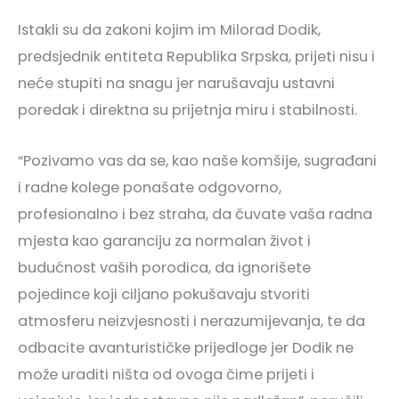
Istakli su da zakoni kojim im Milorad Dodik,
predsjednik entiteta Republika Srpska, prijeti nisu i
neće stupiti na snagu jer narušavaju ustavni
poredak i direktna su prijetnja miru i stabilnosti.
“Pozivamo vas da se, kao naše komšije, sugrađani
i radne kolege ponašate odgovorno,
profesionalno i bez straha, da čuvate vaša radna
mjesta kao garanciju za normalan život i
budućnost vaših porodica, da ignorišete
pojedince koji ciljano pokušavaju stvoriti
atmosferu neizvjesnosti i nerazumijevanja, te da
odbacite avanturističke prijedloge jer Dodik ne
može uraditi ništa od ovoga čime prijeti i