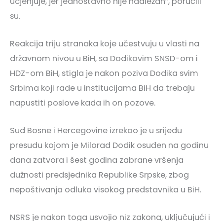
ucjenjuje, jer jednostavno nije nadležan”, poručili
su.
Reakcija triju stranaka koje učestvuju u vlasti na
državnom nivou u BiH, sa Dodikovim SNSD-om i
HDZ-om BiH, stigla je nakon poziva Dodika svim
Srbima koji rade u institucijama BiH da trebaju
napustiti poslove kada ih on pozove.
Sud Bosne i Hercegovine izrekao je u srijedu
presudu kojom je Milorad Dodik osuđen na godinu
dana zatvora i šest godina zabrane vršenja
dužnosti predsjednika Republike Srpske, zbog
nepoštivanja odluka visokog predstavnika u BiH.
NSRS je nakon toga usvojio niz zakona, uključujući i