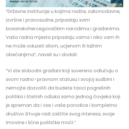
“Državne institucije u kojima radite, zakonodavne,
izvršne i pravosudne, pripadaju svim
bosanskohercegovačkim narodima i građanima.
Vaša radna mjesta pripadaju vama i niko vam ih
ne može oduzeti silom, ucjenom ili lažnim
obećanjima”, naveli su i dodali:
“Vi ste slobodni građani koji suvereno odlučuju o
svom radno-pravnom statusu i svojoj sudbini i
nemojte dozvoliti da budete taoci pogrešnih
politika i štetnih odluka samo jednog čovjeka koji
je spreman da i vas i vaše porodice i kompletno
društvo žrtvuje radi zaštite svog interesa, svoje
imovine i lične političke moći.”