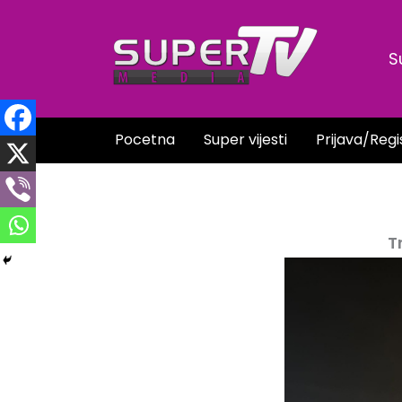
Skip
to
S
content
Pocetna
Super vijesti
Prijava/Regi
T