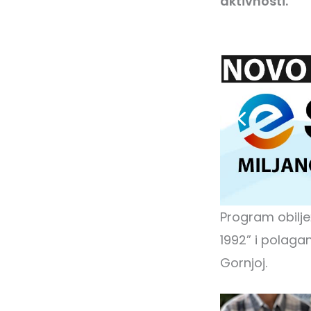
aktivnosti.
Program obilj
1992” i polaga
Gornjoj.