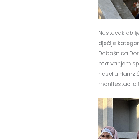
Nastavak obilj
dječije katego
Dobošnica Donj
otkrivanjem sp
naselju Hamzić
manifestacija i