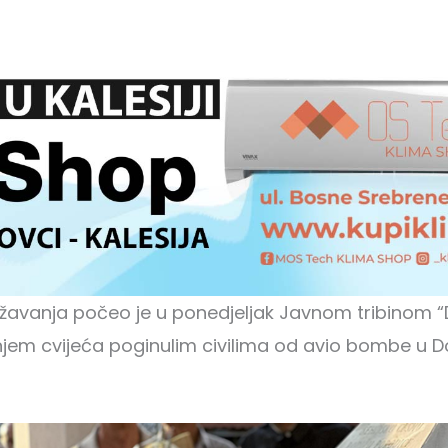
ežavanja počeo je u ponedjeljak Javnom tribinom 
njem cvijeća poginulim civilima od avio bombe u D