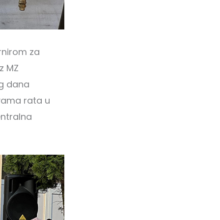
rnirom za
iz MZ
og dana
tvama rata u
entralna