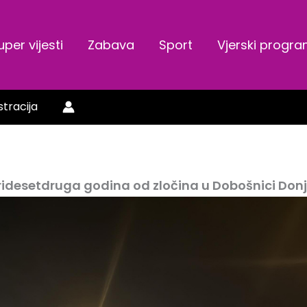
uper vijesti
Zabava
Sport
Vjerski progr
stracija
ridesetdruga godina od zločina u Dobošnici Donj