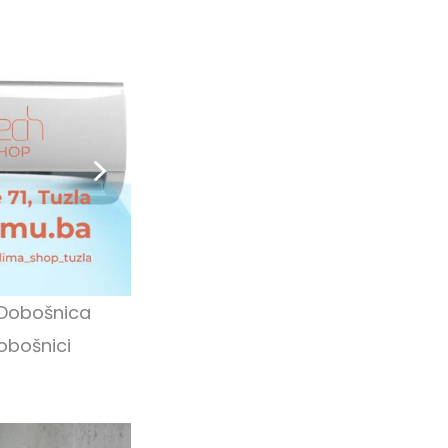
“Dobošnica
obošnici