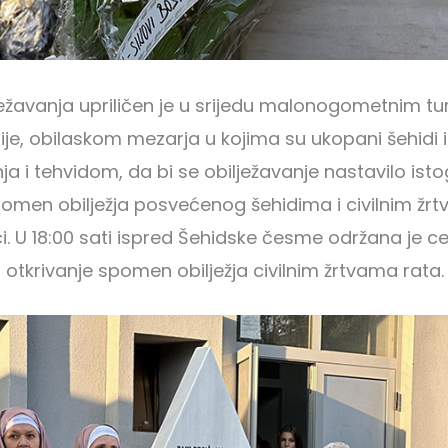
ežavanja upriličen je u srijedu malonogometnim tu
rije, obilaskom mezarja u kojima su ukopani šehidi 
a i tehvidom, da bi se obilježavanje nastavilo ist
omen obilježja posvećenog šehidima i civilnim žr
i. U 18:00 sati ispred Šehidske česme održana je c
 otkrivanje spomen obilježja civilnim žrtvama rata.