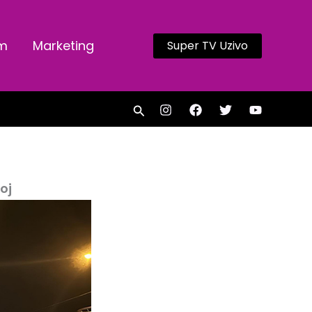
am
Marketing
Super TV Uzivo
Search
oj