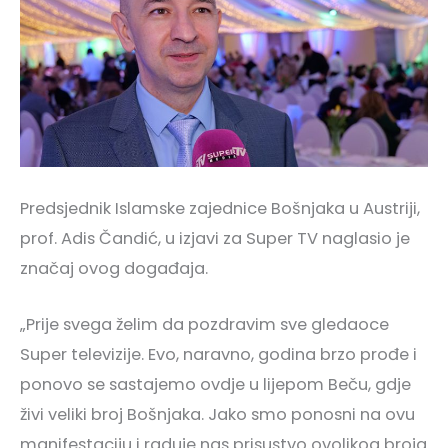
Predsjednik Islamske zajednice Bošnjaka u Austriji,
prof. Adis Čandić, u izjavi za Super TV naglasio je
značaj ovog događaja.
„Prije svega želim da pozdravim sve gledaoce
Super televizije. Evo, naravno, godina brzo prođe i
ponovo se sastajemo ovdje u lijepom Beču, gdje
živi veliki broj Bošnjaka. Jako smo ponosni na ovu
manifestaciju i raduje nas prisustvo ovolikog broja