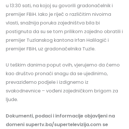
u 13:30 sati, na kojoj su govorili gradonačelnik i
premijer FBiH. Iako je riječ o različitim nivoima
vlasti, snažnija poruka zajedništva bila bi
postignuta da su se tom prilikom zajedno obratili i
premijer Tuzlanskog kantona Irfan Halilagić i
premijer FBiH, uz gradonačelnika Tuzle.
U teškim danima poput ovih, vjerujemo da ćemo
kao društvo pronaći snagu da se ujedinimo,
prevaziđemo podjele i izdignemo iz
svakodnevnice – vođeni zajedničkom brigom za
ljude.
Dokumenti, podaci i informacije objavljeni na
domeni supertv.ba/supertelevizija.com se