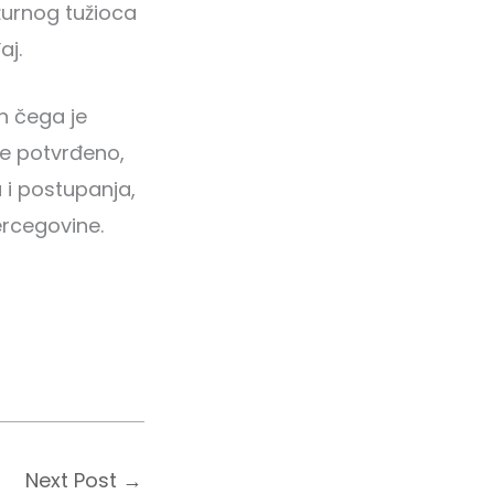
ežurnog tužioca
aj.
n čega je
je potvrđeno,
 i postupanja,
ercegovine.
Next Post
→