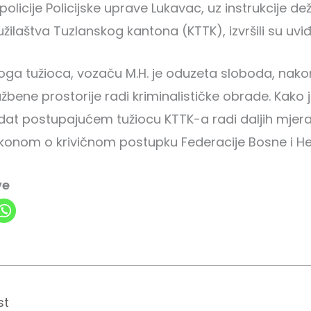
 policije Policijske uprave Lukavac, uz instrukcije d
ilaštva Tuzlanskog kantona (KTTK), izvršili su uviđ
ga tužioca, vozaču M.H. je oduzeta sloboda, nako
žbene prostorije radi kriminalističke obrade. Kako 
redat postupajućem tužiocu KTTK-a radi daljih mjera
konom o krivičnom postupku Federacije Bosne i H
ve
st