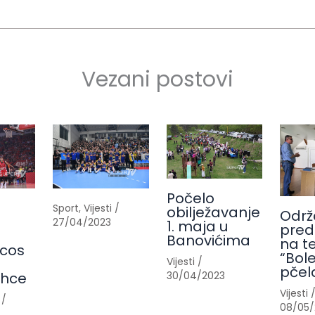
Vezani postovi
Počelo
Sport
,
Vijesti
/
obilježavanje
Održ
27/04/2023
1. maja u
pred
Banovićima
na t
cos
“Bole
Vijesti
/
pčel
30/04/2023
ahce
Vijesti
/
08/05/