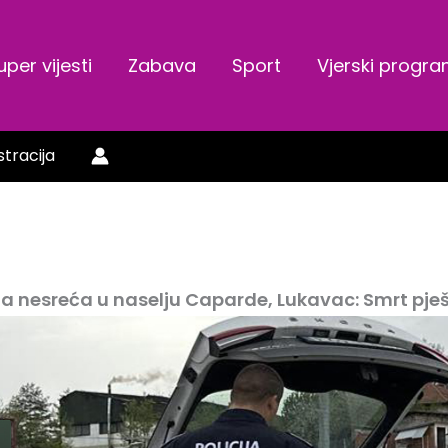
uper vijesti
Zabava
Sport
Vjerski progr
stracija
a nesreća u naselju Caparde, Lukavac: Smrt pješ