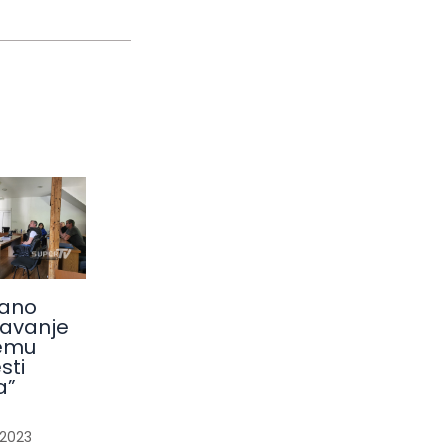
ano
avanje
emu
sti
a”
/
2023