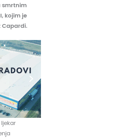
a smrtnim
, kojim je
z Capardi.
ljekar
jenja