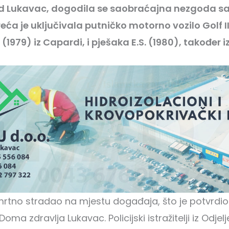
d Lukavac, dogodila se saobraćajna nezgoda s
ća je uključivala putničko motorno vozilo Golf III
 (1979) iz Capardi, i pješaka E.S. (1980), također i
 smrtno stradao na mjestu događaja, što je potvrdio 
oma zdravlja Lukavac. Policijski istražitelji iz Odjel