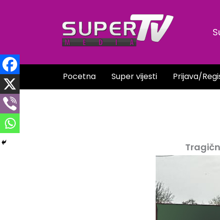
Skip
to
S
content
Pocetna
Super vijesti
Prijava/Regi
Tragičn