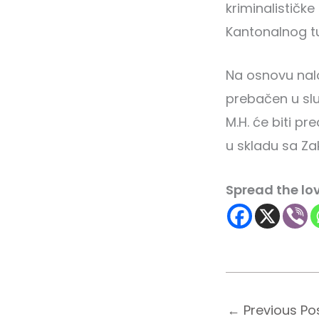
kriminalističke
Kantonalnog tuž
Na osnovu nalo
prebačen u slu
M.H. će biti p
u skladu sa Za
Spread the lo
←
Previous Po