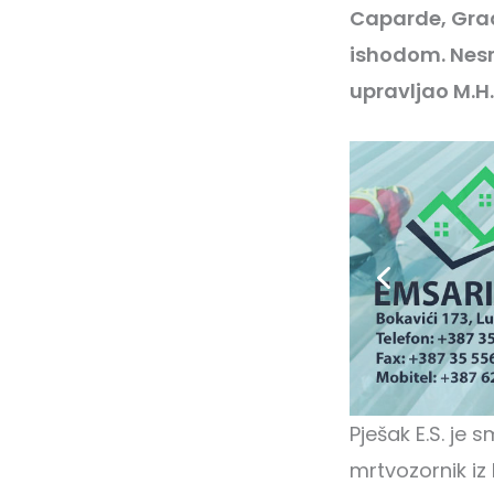
Caparde, Gra
ishodom. Nesre
upravljao M.H.
Pješak E.S. je
mrtvozornik iz D