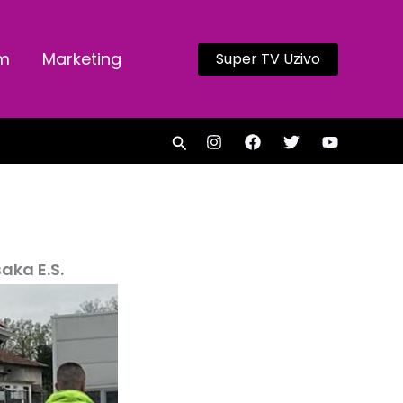
am
Marketing
Super TV Uzivo
Search
aka E.S.