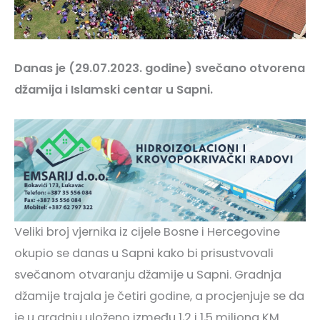
Danas je (29.07.2023. godine) svečano otvorena
džamija i Islamski centar u Sapni.
Veliki broj vjernika iz cijele Bosne i Hercegovine
okupio se danas u Sapni kako bi prisustvovali
svečanom otvaranju džamije u Sapni. Gradnja
džamije trajala je četiri godine, a procjenjuje se da
je u gradnju uloženo između 1,2 i 1,5 miliona KM.