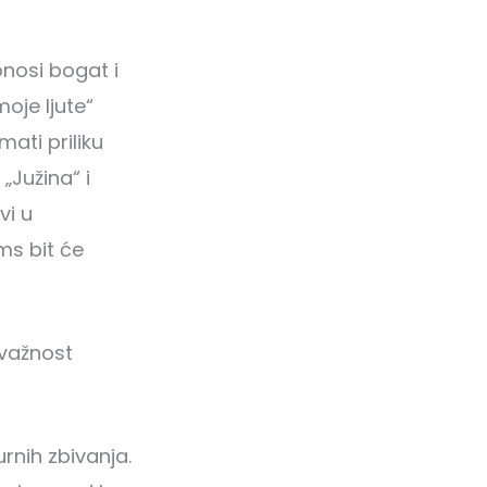
onosi bogat i
oje ljute“
mati priliku
 „Južina“ i
vi u
lms bit će
 važnost
rnih zbivanja.