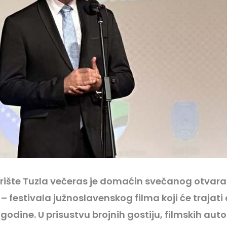
ište Tuzla večeras je domaćin svečanog otvaran
– festivala južnoslavenskog filma koji će trajati o
godine. U prisustvu brojnih gostiju, filmskih auto