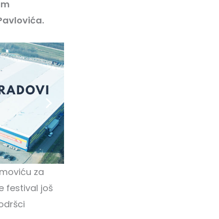
jom
Pavlovića.
limoviću za
 festival još
odršci