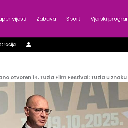
uper vijesti
Zabava
Sport
Vjerski progr
stracija
no otvoren 14. Tuzla Film Festival: Tuzla u znaku