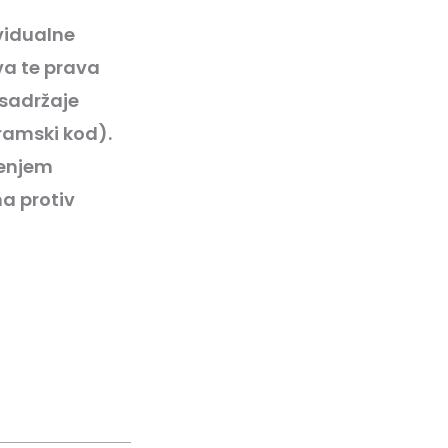
vidualne
ava te prava
 sadržaje
ramski kod).
šenjem
ma protiv