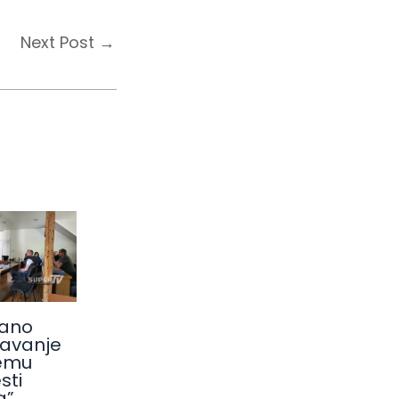
Next Post
→
ano
avanje
emu
sti
a”