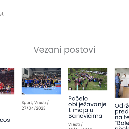
st
Vezani postovi
Počelo
Sport
,
Vijesti
/
obilježavanje
Održ
27/04/2023
1. maja u
pred
Banovićima
na t
cos
“Bole
Vijesti
/
pčel