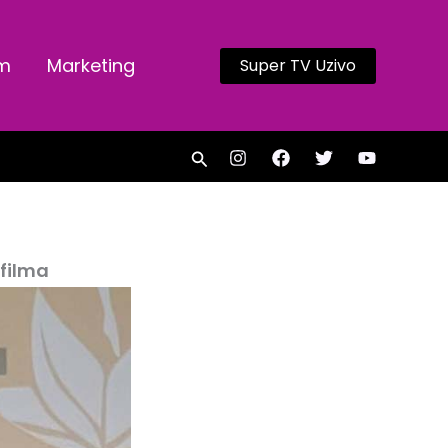
am
Marketing
Super TV Uzivo
Search
 filma