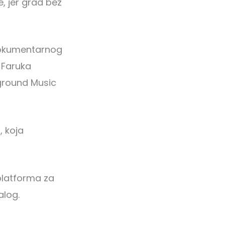
e, jer grad bez
 dokumentarnog
a Faruka
rground Music
, koja
 platforma za
alog.