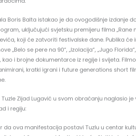
varaocima.
ala Boris Balta istakao je da ovogodišnje izdanje d
ogram, uključujući svjetsku premijeru filma „Rane m
vića, koji će zatvoriti festivalske dane. Publika će i
ove „Belo se pere na 90“, „Izolacija“, „Jugo Florida“,
, kao i brojne dokumentarce iz regije i svijeta. Filmo
imirani, kratki igrani i future generations short fi
ne.
Tuzle Zijad Lugavić u svom obraćanju naglasio je
d i regiju:
ar da ova manifestacija postavi Tuzlu u centar kultu