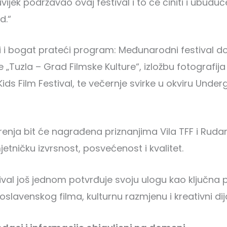
vijek podržavao ovaj festival i to će činiti i ubuduć
d.“
si i bogat prateći program: Međunarodni festival
e „Tuzla – Grad Filmske Kulture“, izložbu fotografij
Kids Film Festival, te večernje svirke u okviru Unde
renja bit će nagrađena priznanjima Vila TFF i Rudar
etničku izvrsnost, posvećenost i kvalitet.
tival još jednom potvrđuje svoju ulogu kao ključna
slavenskog filma, kulturnu razmjenu i kreativni dij