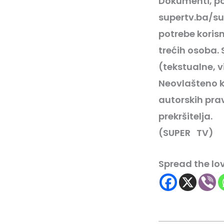
Dokumenti, po
supertv.ba/su
potrebe korisn
trećih osoba.
(tekstualne, v
Neovlašteno k
autorskih prav
prekršitelja.
(SUPER
TV
)
Spread the lo