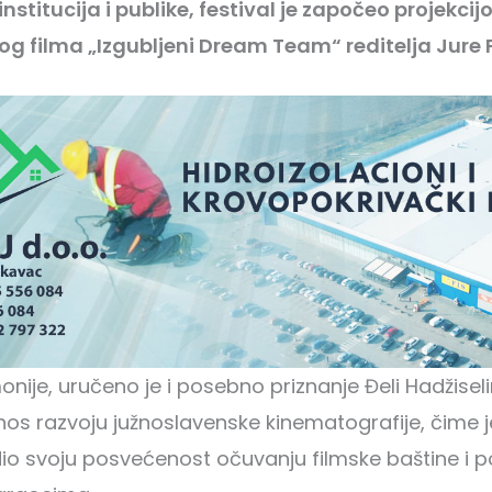
nstitucija i publike, festival je započeo projekci
 filma „Izgubljeni Dream Team“ reditelja Jure 
onije, uručeno je i posebno priznanje Đeli Hadžise
nos razvoju južnoslavenske kinematografije, čime je
o svoju posvećenost očuvanju filmske baštine i p