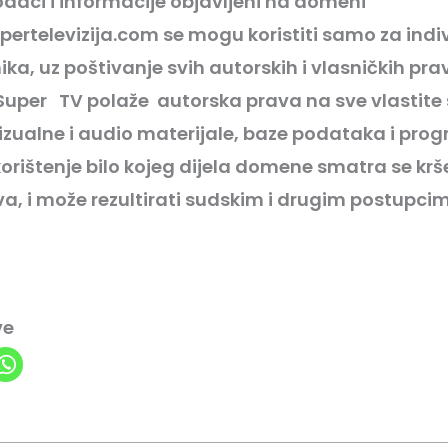
daci i informacije objavljeni na domeni
pertelevizija.com se mogu koristiti samo za indi
ika, uz poštivanje svih autorskih i vlasničkih pr
 Super
TV
polaže autorska prava na sve vlastite
izualne i audio materijale, baze podataka i prog
orištenje bilo kojeg dijela domene smatra se kr
a, i može rezultirati sudskim i drugim postupci
ve