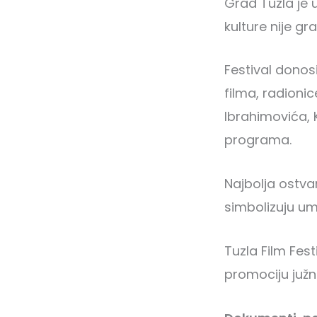
Grad Tuzla je u
kulture nije gra
Festival dono
filma, radionic
Ibrahimovića, 
programa.
Najbolja ostva
simbolizuju umj
Tuzla Film Fes
promociju južno