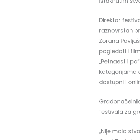
istaknutim st
Direktor festiv
raznovrstan pr
Zorana Pavljaše
pogledati i film
„Petnaest i po“
kategorijama an
dostupni i onli
Gradonačelnik 
festivala za gra
„Nije mala stv