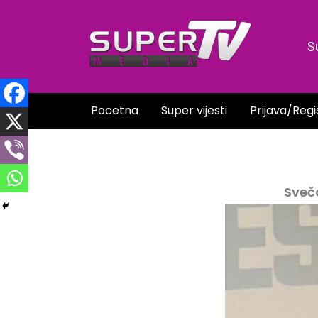
Skip
to
S
content
Pocetna
Super vijesti
Prijava/Regi
Sveča