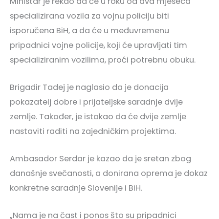
Ministar je rekao da će u roku od dva mjeseca
specializirana vozila za vojnu policiju biti
isporučena BiH, a da će u međuvremenu
pripadnici vojne policije, koji će upravljati tim
specializiranim vozilima, proći potrebnu obuku.
Brigadir Tadej je naglasio da je donacija
pokazatelj dobre i prijateljske saradnje dvije
zemlje. Također, je istakao da će dvije zemlje
nastaviti raditi na zajedničkim projektima.
Ambasador Serdar je kazao da je sretan zbog
današnje svečanosti, a donirana oprema je dokaz
konkretne saradnje Slovenije i BiH.
„Nama je na čast i ponos što su pripadnici