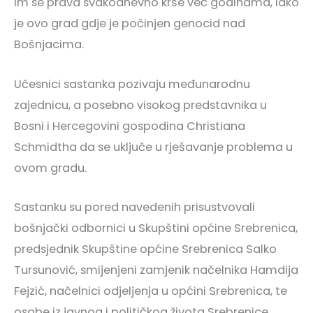
im se prava svakodnevno krše već godinama, iako
je ovo grad gdje je počinjen genocid nad
Bošnjacima.
Učesnici sastanka pozivaju međunarodnu
zajednicu, a posebno visokog predstavnika u
Bosni i Hercegovini gospodina Christiana
Schmidtha da se uključe u rješavanje problema u
ovom gradu.
Sastanku su pored navedenih prisustvovali
bošnjački odbornici u Skupštini općine Srebrenica,
predsjednik Skupštine općine Srebrenica Salko
Tursunović, smijenjeni zamjenik načelnika Hamdija
Fejzić, načelnici odjeljenja u općini Srebrenica, te
osobe iz javnog i političkog života Srebrenice.