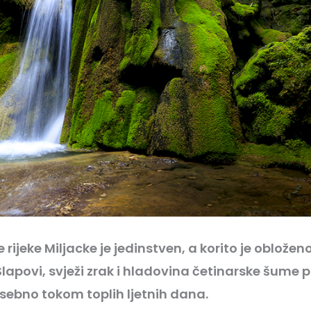
e rijeke Miljacke je jedinstven, a korito je oblože
apovi, svježi zrak i hladovina četinarske šume p
osebno tokom toplih ljetnih dana.