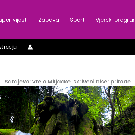
uper vijesti
Zabava
Sport
Vjerski progr
stracija
Sarajevo: Vrelo Miljacke, skriveni biser prirode