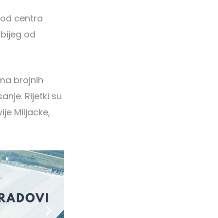
a od centra
 bijeg od
ma brojnih
nje. Rijetki su
ije Miljacke,