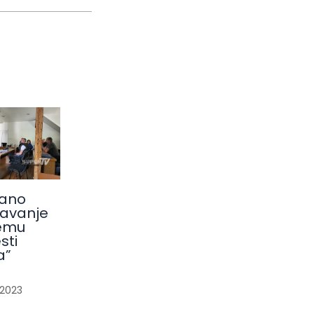
ano
avanje
emu
sti
a”
/
2023