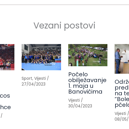
Vezani postovi
Počelo
Sport
,
Vijesti
/
obilježavanje
Održ
27/04/2023
1. maja u
pred
Banovićima
na t
cos
“Bole
Vijesti
/
pčel
30/04/2023
ahce
Vijesti
/
08/05/