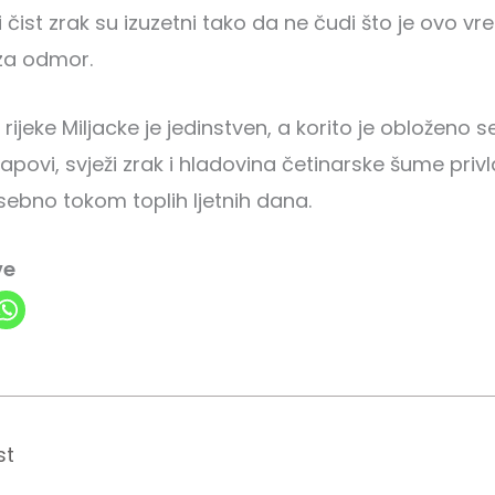
 i čist zrak su izuzetni tako da ne čudi što je ovo v
 za odmor.
 rijeke Miljacke je jedinstven, a korito je obloženo 
povi, svježi zrak i hladovina četinarske šume priv
sebno tokom toplih ljetnih dana.
ve
st