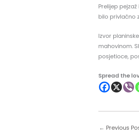
Prelijep pejzaž
bilo privlačno
Izvor planinske
mahovinom. Sla
posjetioce, po
Spread the lo
←
Previous Po