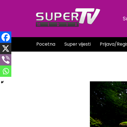
Skip
to
S
content
Pocetna
Super vijesti
Prijava/Regi