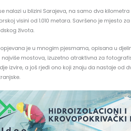
 se nalazi u blizini Sarajeva, na samo dva kilometr
rskoj visini od 1.010 metara. Savršeno je mjesto za
dskog života.
a opjevana je u mnogim pjesmama, opisana u djeli
s najviše mostova, izuzetno atraktivna za fotografisa
dje izvire, a još rjeđi ono koji znaju da nastaje od dv
ranjske.