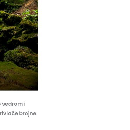
no sedrom i
rivlače brojne