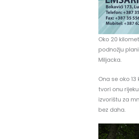
Oko 20 kilomet
podnožju plani
Miljacka.
Ona se oko 13 
tvori onu rijek
izvorištu za mn
bez daha.