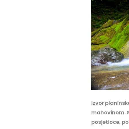
Izvor planinsk
mahovinom. Sl
posjetioce, p