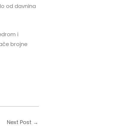
relo od davnina
sedrom i
lače brojne
Next Post
→