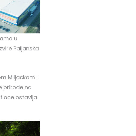
alama u
zvire Paljanska
om Miljackom i
te prirode na
etioce ostavlja