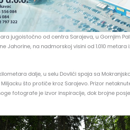
ara jugoistočno od centra Sarajeva, u Gornjim P
ne Jahorine, na nadmorskoj visini od 1.010 metara i
kilometara dalje, u selu Dovlići spaja sa Mokranjsk
u Miljacku što protiče kroz Sarajevo. Prizor netaknu
oge fotografe je izvor inspiracije, dok brojne posj