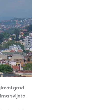
glavni grad
ima svijeta.