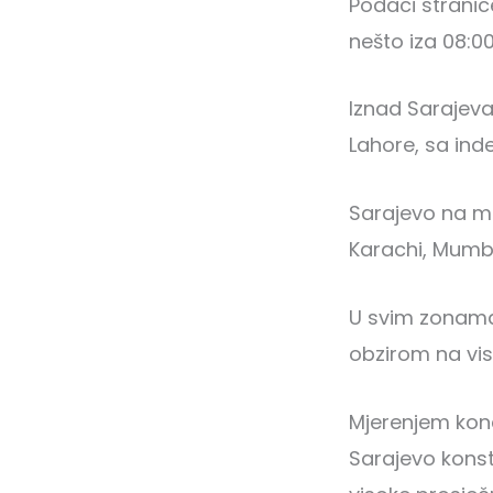
Podaci stranic
nešto iza 08:0
Iznad Sarajeva
Lahore, sa in
Sarajevo na ma
Karachi, Mumba
U svim zonama
obzirom na vis
Mjerenjem kon
Sarajevo kons