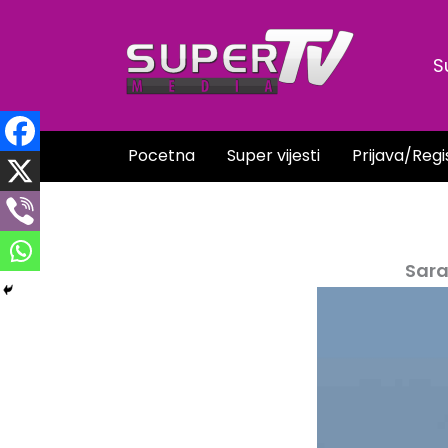
Skip
to
S
content
Pocetna
Super vijesti
Prijava/Regi
Sara