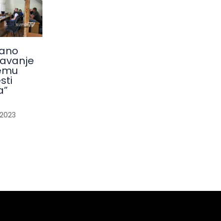
ano
avanje
emu
sti
a”
/
2023