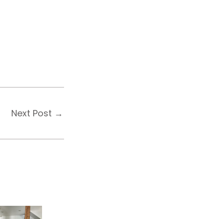
Next Post
→