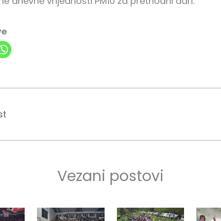
ne dnevne vrijednosti PM10 za prethodni dan.
ve
st
Vezani postovi