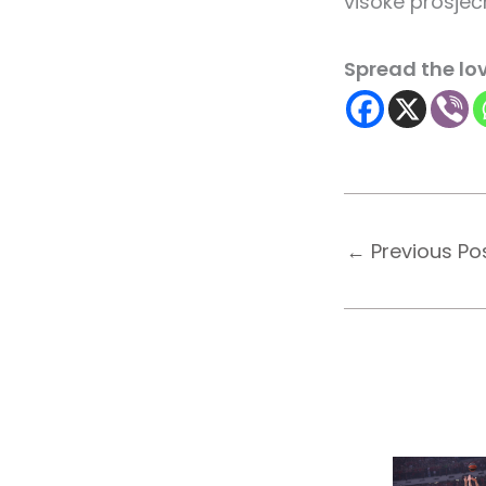
visoke prosječ
Spread the lo
←
Previous Po