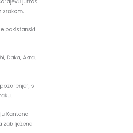
arajevu jutros
m zrakom.
je pakistanski
i, Daka, Akra,
pozorenje“, s
raku.
čju Kantona
 zabilježene