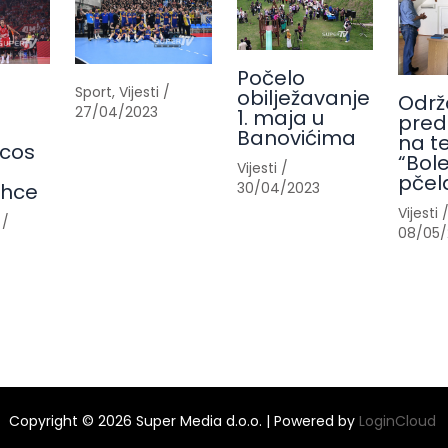
Počelo
Sport
,
Vijesti
/
obilježavanje
Održ
27/04/2023
1. maja u
pred
Banovićima
na t
cos
“Bole
Vijesti
/
pčel
30/04/2023
ahce
Vijesti
/
08/05/
Copyright © 2026 Super Media d.o.o. | Powered by
LoginCloud