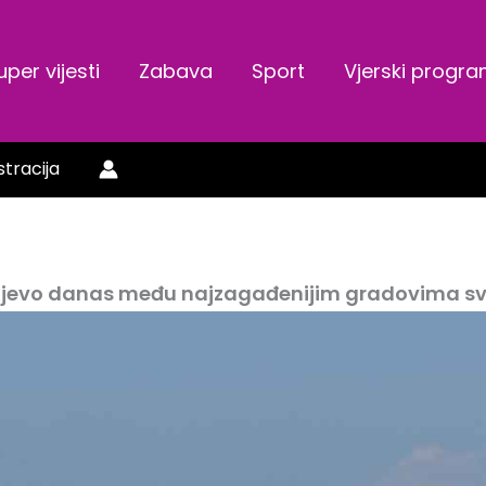
uper vijesti
Zabava
Sport
Vjerski progr
stracija
jevo danas među najzagađenijim gradovima sv