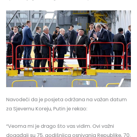
Navodeći da je posjeta održana na važan datum
za Sjevernu Koreju, Putin je rekao:
“Veoma mi je drago što vas vidim. Ovi važni
događaji su 75. godišnjica osnivanja Republike, 70.