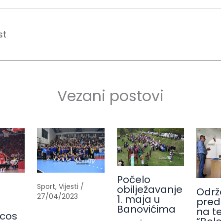
st
Vezani postovi
Počelo
Sport
,
Vijesti
/
obilježavanje
Održ
27/04/2023
1. maja u
pred
Banovićima
na t
cos