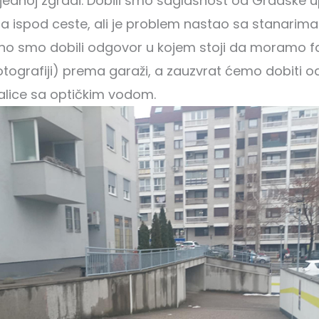
sjednoj zgradi. Dobili smo saglasnost od Gradske 
bla ispod ceste, ali je problem nastao sa stanarim
o smo dobili odgovor u kojem stoji da moramo fa
otografiji) prema garaži, a zauzvrat ćemo dobiti o
alice sa optičkim vodom.