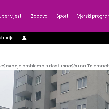
uper vijesti
Zabava
Sport
Vjerski progr
stracija
ješavanje problema s dostupnošću na Telemac