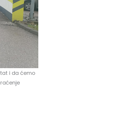
ltat i da ćemo
praćenje