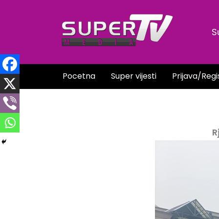
Skip
to
S
content
Pocetna
Super vijesti
Prijava/Regi
R