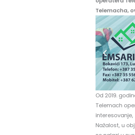
operatera Tel
Telemacha, o
Od 2019. godin
Telemach opera
interesovanje, 
Nažalost, u obj