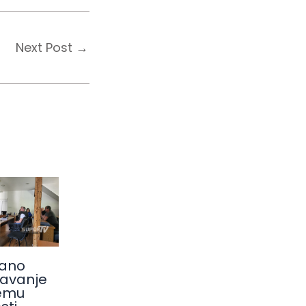
Next Post
→
ano
avanje
emu