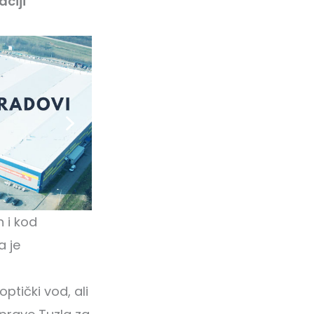
ciji
 i kod
a je
ptički vod, ali