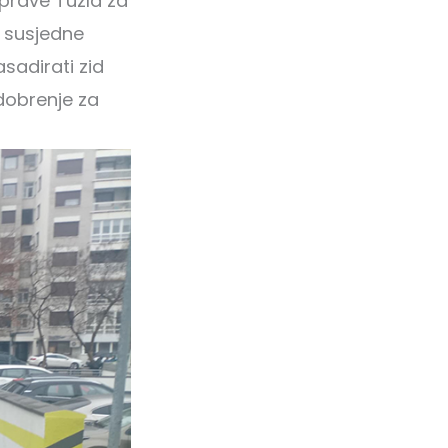
uprave Tuzla za
a susjedne
sadirati zid
dobrenje za