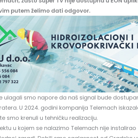
emach, zašto Super TV nije dostupna u EON aplika
vim putem želimo dati odgovor.
e ulagali smo napore da naš signal bude dostupan
tera. U 2024. godini kompanija Telemach iskazal
te smo krenuli u tehničku realizaciju.
ektu u kojem se nalazimo Telemach nije instalirao o