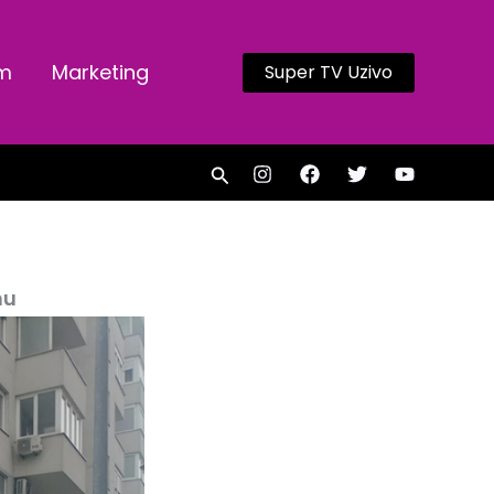
am
Marketing
Super TV Uzivo
Search
hu