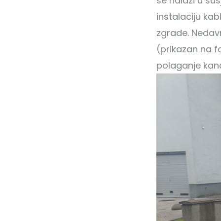
se nalazi u su
instalaciju ka
zgrade. Nedavn
(prikazan na f
polaganje kan