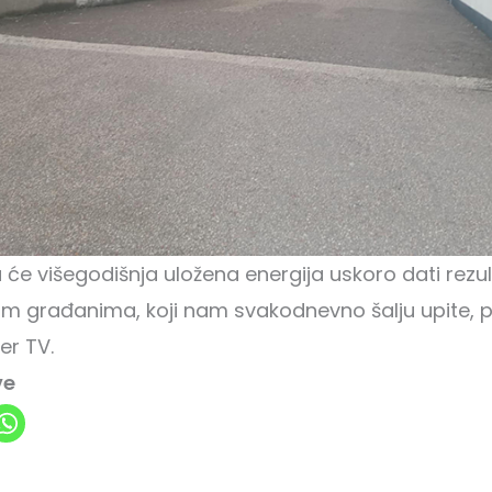
e višegodišnja uložena energija uskoro dati rezu
im građanima, koji nam svakodnevno šalju upite, 
r TV.
ve