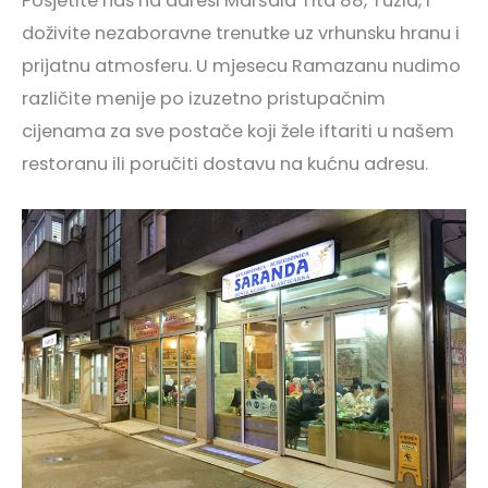
Posjetite nas na adresi Maršala Tita 88, Tuzla, i
doživite nezaboravne trenutke uz vrhunsku hranu i
prijatnu atmosferu. U mjesecu Ramazanu nudimo
različite menije po izuzetno pristupačnim
cijenama za sve postače koji žele iftariti u našem
restoranu ili poručiti dostavu na kućnu adresu.