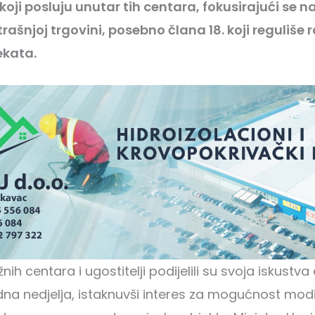
koji posluju unutar tih centara, fokusirajući se 
ašnjoj trgovini, posebno člana 18. koji reguliše 
ekata.
žnih centara i ugostitelji podijelili su svoja iskustva
a nedjelja, istaknuvši interes za mogućnost modi