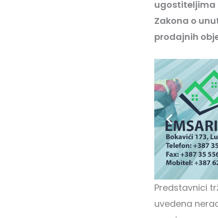
ugostiteljima 
Zakona o unutr
prodajnih obj
Predstavnici tr
uvedena neradn