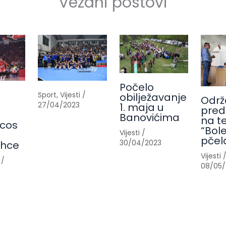
Vezani postovi
Počelo
Sport
,
Vijesti
/
obilježavanje
Održ
27/04/2023
1. maja u
pred
Banovićima
na t
cos
“Bole
Vijesti
/
pčel
30/04/2023
ahce
Vijesti
/
08/05/