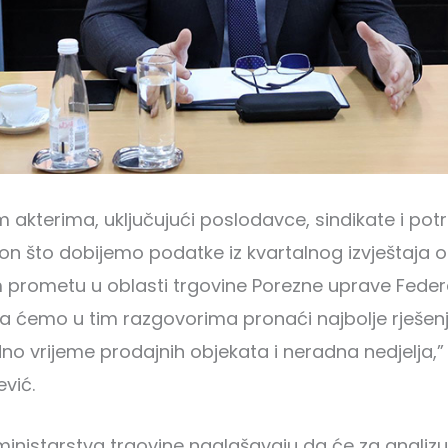
m akterima, uključujući poslodavce, sindikate i pot
on što dobijemo podatke iz kvartalnog izvještaja o
 prometu u oblasti trgovine Porezne uprave Federa
a ćemo u tim razgovorima pronaći najbolje rješen
dno vrijeme prodajnih objekata i neradna nedjelja,” i
ević.
ministarstva trgovine naglašavaju da će za analizu