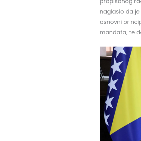
propisanog rad
naglasio da je
osnovni princi
mandata, te da