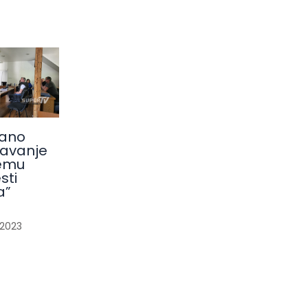
ano
avanje
emu
sti
a”
/
2023