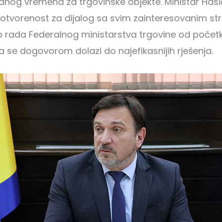
nog vremena za trgovinske objekte. Ministar Hasič
 otvorenost za dijalog sa svim zainteresovanim s
p rada Federalnog ministarstva trgovine od poče
 se dogovorom dolazi do najefikasnijih rješenja.