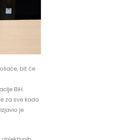
rošače, bit će
cije BiH.
je za sve kada
zjavio je
 objektivnih