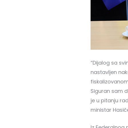
“Dijalog sa svi
nastavljen nak
fiskalizovanom
Siguran sam d
je u pitanju ra
ministar Hasič
Iz Federalnog 