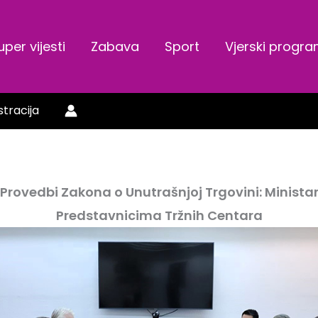
uper vijesti
Zabava
Sport
Vjerski progr
stracija
Provedbi Zakona o Unutrašnjoj Trgovini: Ministar
Predstavnicima Tržnih Centara