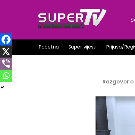
Skip
to
S
content
Pocetna
Super vijesti
Prijava/Regi
Razgovor o 