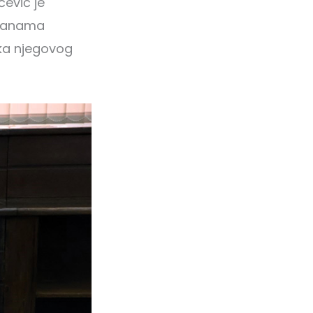
ević je
tranama
tka njegovog