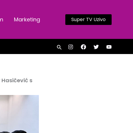
am
Marketing
Super TV Uzivo
Search
 Hasičević s