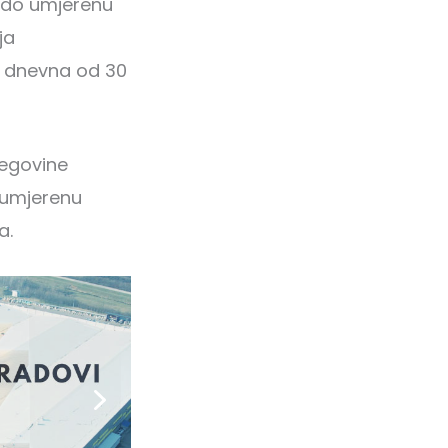
u do umjerenu
ja
a dnevna od 30
cegovine
 umjerenu
a.