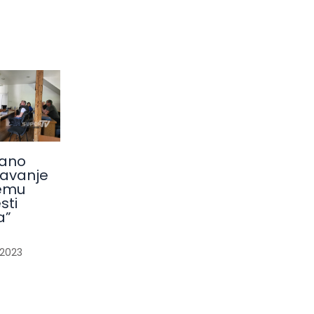
ano
avanje
emu
sti
a”
/
2023