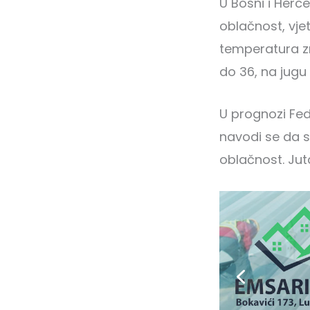
U Bosni i Herc
oblačnost, vjet
temperatura zr
do 36, na jugu
U prognozi Fe
navodi se da 
oblačnost. Jut