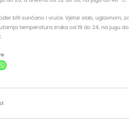
ođer biti sunčano i vruće. Vjetar slab, uglavnom, z
utarnja temperatura zraka od 19 do 24, na jugu do
.
ve
st