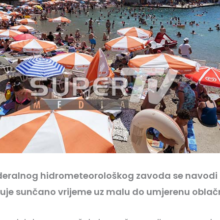
deralnog hidrometeorološkog zavoda se navodi 
uje sunčano vrijeme uz malu do umjerenu oblač