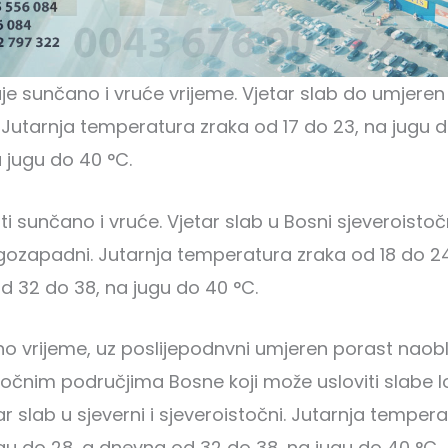
je sunčano i vruće vrijeme. Vjetar slab do umjeren i
. Jutarnja temperatura zraka od 17 do 23, na jugu 
a jugu do 40 °C.
biti sunčano i vruće. Vjetar slab u Bosni sjeveroistoč
gozapadni. Jutarnja temperatura zraka od 18 do 24
d 32 do 38, na jugu do 40 °C.
čno vrijeme, uz poslijepodnvni umjeren porast naob
stočnim područjima Bosne koji može usloviti slabe l
ar slab u sjeverni i sjeveroistočni. Jutarnja temper
ugu do 28, a dnevna od 32 do 38, na jugu do 40 °C.