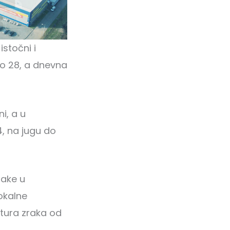
stočni i
do 28, a dnevna
ni, a u
, na jugu do
lake u
okalne
atura zraka od