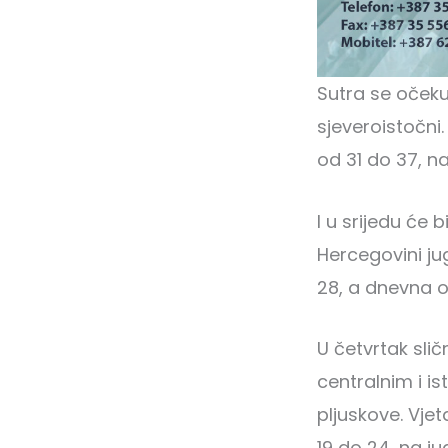
Sutra se očeku
sjeveroistočni
od 31 do 37, n
I u srijedu će 
Hercegovini ju
28, a dnevna o
U četvrtak sli
centralnim i i
pljuskove. Vjet
19 do 24, na j