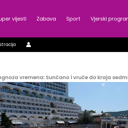
uper vijesti
Zabava
Sport
Vjerski progr
stracija
ognoza vremena: Sunčano i vruće do kraja sedm