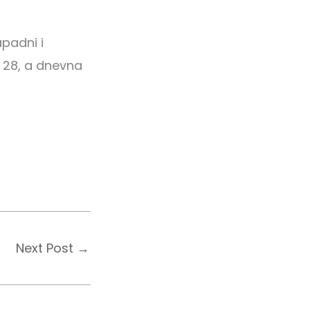
apadni i
 28, a dnevna
Next Post
→