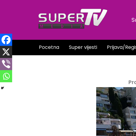
Skip
to
S
content
Pocetna
Super vijesti
Prijava/Regi
Pr