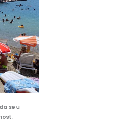
da se u
nost.