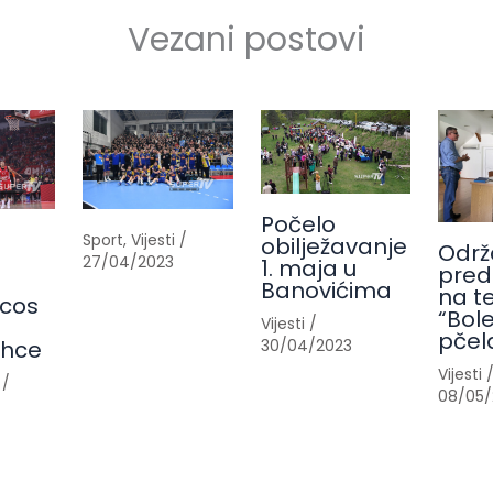
Vezani postovi
Počelo
Sport
,
Vijesti
/
obilježavanje
Održ
27/04/2023
1. maja u
pred
Banovićima
na t
cos
“Bole
Vijesti
/
pčel
30/04/2023
ahce
Vijesti
/
08/05/