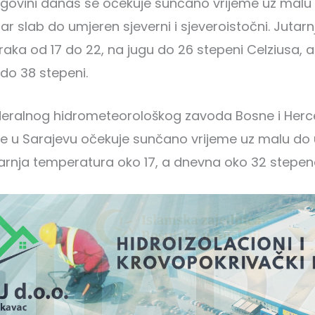
egovini danas se očekuje sunčano vrijeme uz mal
ar slab do umjeren sjeverni i sjeveroistočni. Jutarn
aka od 17 do 22, na jugu do 26 stepeni Celziusa, 
 do 38 stepeni.
deralnog hidrometeorološkog zavoda Bosne i Her
se u Sarajevu očekuje sunčano vrijeme uz malu do
arnja temperatura oko 17, a dnevna oko 32 stepen