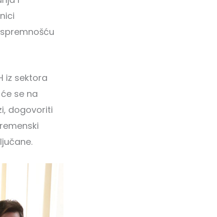
nici
t spremnošću
 iz sektora
 će se na
, dogovoriti
 vremenski
ljučane.