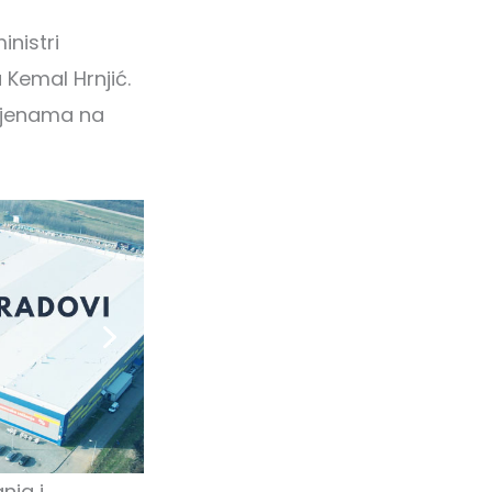
inistri
 Kemal Hrnjić.
cijenama na
nja i