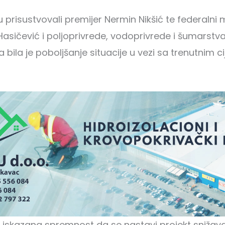
prisustvovali premijer Nermin Nikšić te federalni m
Hasičević i poljoprivrede, vodoprivrede i šumarstva
bila je poboljšanje situacije u vezi sa trenutnim 
 iskazana spremnost da se nastavi projekt snižava