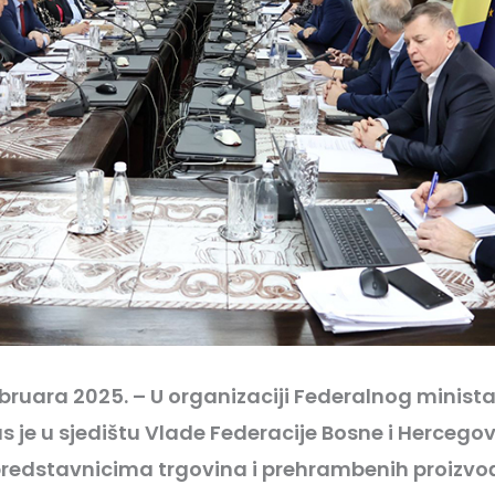
ebruara 2025. – U organizaciji Federalnog minist
s je u sjedištu Vlade Federacije Bosne i Hercego
redstavnicima trgovina i prehrambenih proizvo