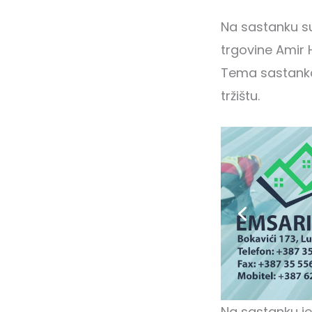
Na sastanku su 
trgovine Amir 
Tema sastanka 
tržištu.
Na sastanku je