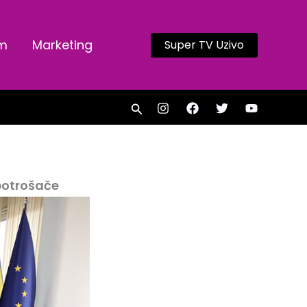
am
Marketing
Super TV Uzivo
Search
 potrošače