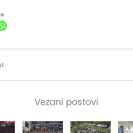
ve
st
Vezani postovi