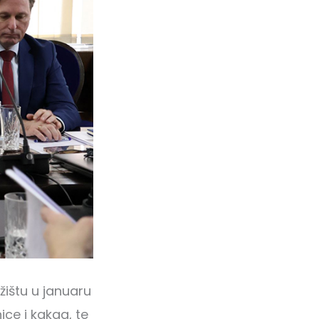
žištu u januaru
ce i kakaa, te