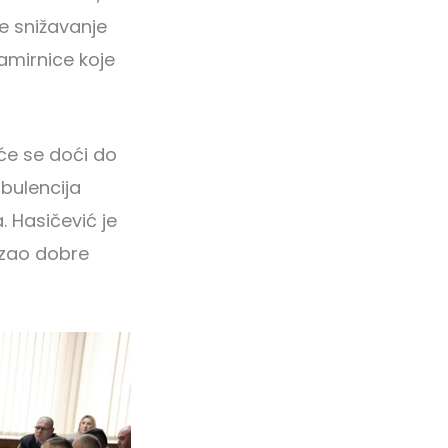
je snižavanje
amirnice koje
 će se doći do
rbulencija
. Hasičević je
azao dobre