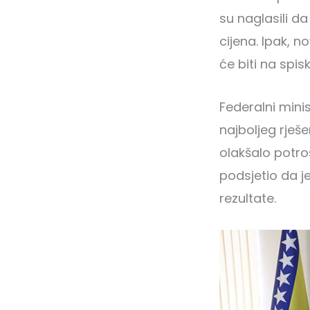
su naglasili d
cijena. Ipak, 
će biti na spisk
Federalni minis
najboljeg rješe
olakšalo potro
podsjetio da j
rezultate.