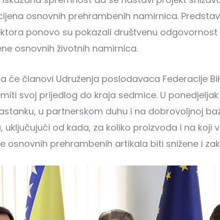
cijena osnovnih prehrambenih namirnica. Predstav
ektora ponovo su pokazali društvenu odgovornos
jene osnovnih životnih namirnica.
da će članovi Udruženja poslodavaca Federacije BiH
emiti svoj prijedlog do kraja sedmice. U ponedjeljak
stanku, u partnerskom duhu i na dobrovoljnoj bazi
a, uključujući od kada, za koliko proizvoda i na koji
e osnovnih prehrambenih artikala biti snižene i zak