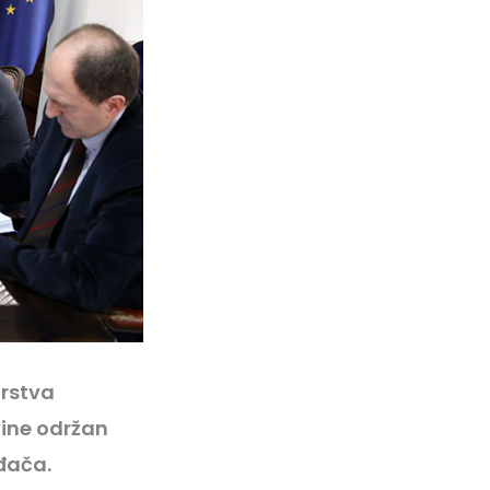
arstva
vine održan
đača.