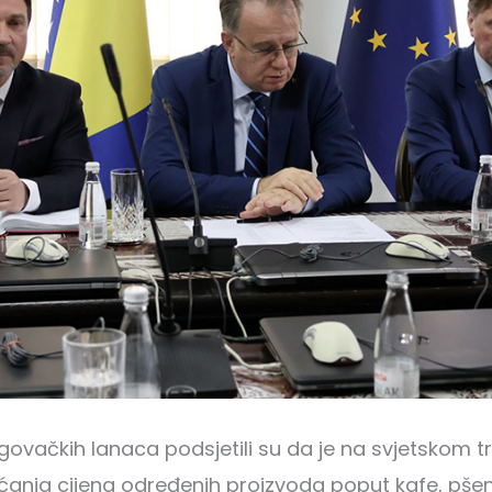
govačkih lanaca podsjetili su da je na svjetskom tr
anja cijena određenih proizvoda poput kafe, pšeni