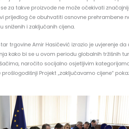
a se za takve proizvode ne može očekivati značajni
novi prijedlog će obuhvatiti osnovne prehrambene n
u sniženih i zaključanih cijena.
tar trgovine Amir Hasičević izrazio je uvjerenje da
nja kako bi se u ovom periodu globalnih tržišnih tu
šačima, naročito socijalno osjetljivim kategorijama
e prošlogodišnji Projekt „zaključavamo cijene“ pok