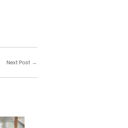
Next Post
→