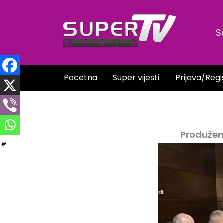
Skip
to
S
content
Pocetna
Super vijesti
Prijava/Regi
Produženj