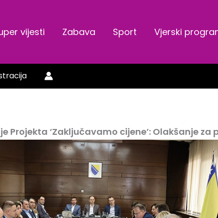
uper vijesti
Zabava
Sport
Vjerski progr
stracija
e Projekta ‘Zaključavamo cijene’: Olakšanje za