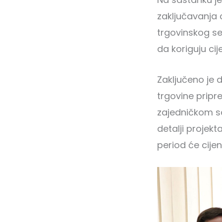
zaključavanja 
trgovinskog s
da koriguju ci
Zaključeno je 
trgovine pripr
zajedničkom sa
detalji projekt
period će cijen