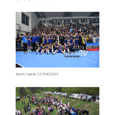
Sport
,
Vijesti
/
27/04/2023