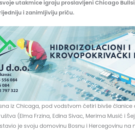
svoje utakmice igraju proslavljeni Chicago Bull
jedniju i zanimljiviju priču.
na iz Chicaga, pod vodstvom četiri bivše članice
štva (Elma Frzina, Edina Sivac, Merima Musić i Šejla
tavio je svoju domovinu Bosnu i Hercegovinu na na