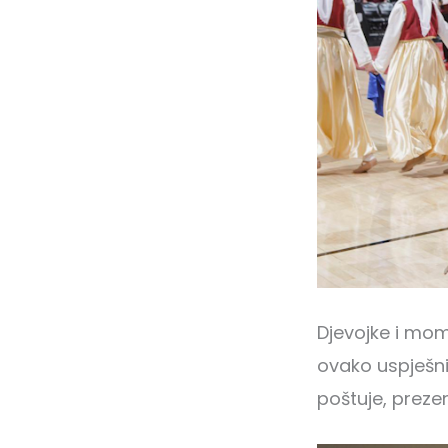
Djevojke i mom
ovako uspješni
poštuje, preze