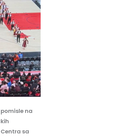
 pomisle na
čkih
d Centra sa