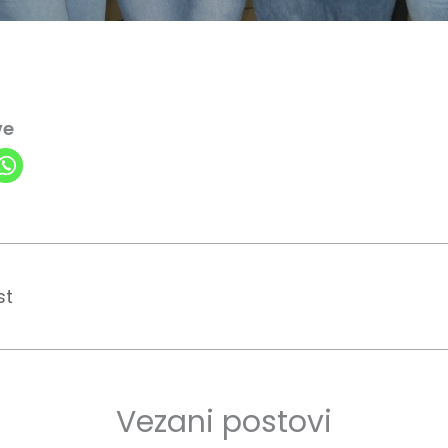
ve
st
Vezani postovi