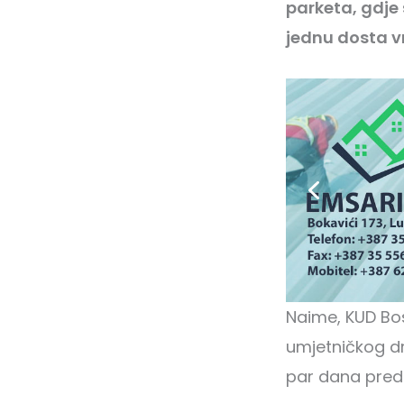
parketa, gdje 
jednu dosta vri
Naime, KUD Bos
umjetničkog dru
par dana preds