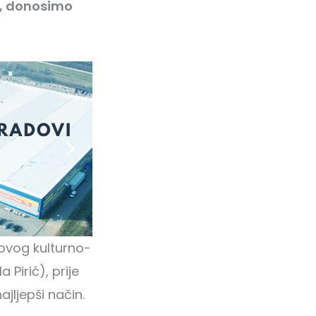
si, donosimo
 ovog kulturno-
 Pirić), prije
jljepši način.