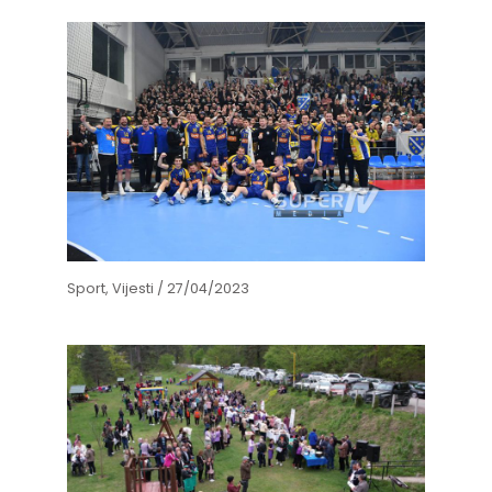
Sport
,
Vijesti
/
27/04/2023