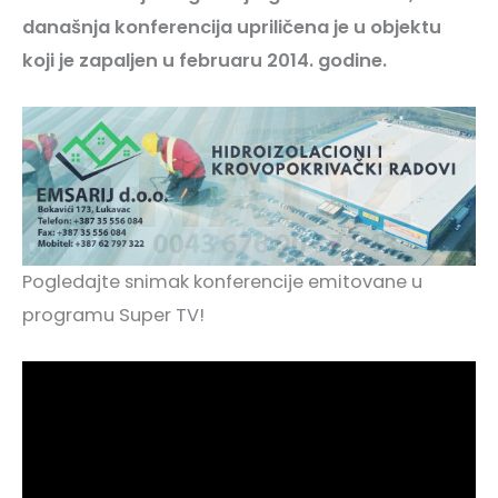
današnja konferencija upriličena je u objektu
koji je zapaljen u februaru 2014. godine.
Pogledajte snimak konferencije emitovane u
programu Super TV!