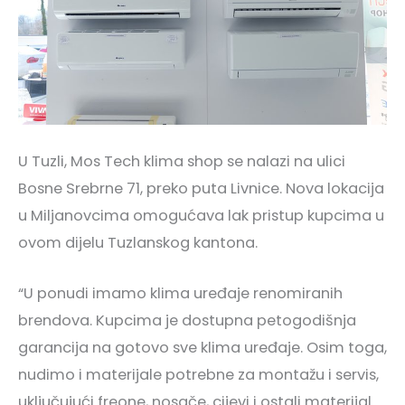
U Tuzli, Mos Tech klima shop se nalazi na ulici
Bosne Srebrne 71, preko puta Livnice. Nova lokacija
u Miljanovcima omogućava lak pristup kupcima u
ovom dijelu Tuzlanskog kantona.
“U ponudi imamo klima uređaje renomiranih
brendova. Kupcima je dostupna petogodišnja
garancija na gotovo sve klima uređaje. Osim toga,
nudimo i materijale potrebne za montažu i servis,
uključujući freone, nosače, cijevi i ostali materijal