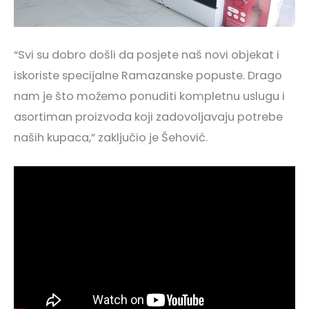
“Svi su dobro došli da posjete naš novi objekat i
iskoriste specijalne Ramazanske popuste. Drago
nam je što možemo ponuditi kompletnu uslugu i
asortiman proizvoda koji zadovoljavaju potrebe
naših kupaca,” zaključio je Šehović.