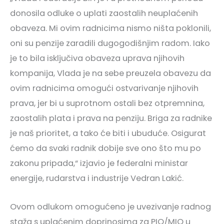
donosila odluke o uplati zaostalih neuplaćenih
obaveza. Mi ovim radnicima nismo ništa poklonili,
oni su penzije zaradili dugogodišnjim radom. Iako
je to bila isključiva obaveza uprava njihovih
kompanija, Vlada je na sebe preuzela obavezu da
ovim radnicima omogući ostvarivanje njihovih
prava, jer bi u suprotnom ostali bez otpremnina,
zaostalih plata i prava na penziju. Briga za radnike
je naš prioritet, a tako će biti i ubuduće. Osigurat
ćemo da svaki radnik dobije sve ono što mu po
zakonu pripada,“ izjavio je federalni ministar
energije, rudarstva i industrije Vedran Lakić.
Ovom odlukom omogućeno je uvezivanje radnog
staža s uplaćenim doprinosima za PIO/MIO u