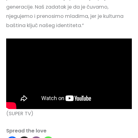
generacije. Naš zadatak je da je čuvamo,
njegujemo i prenosimo mladima, jer je kulturna
baština ključ našeg identiteta.”
(SUPER TV)
Spread the love