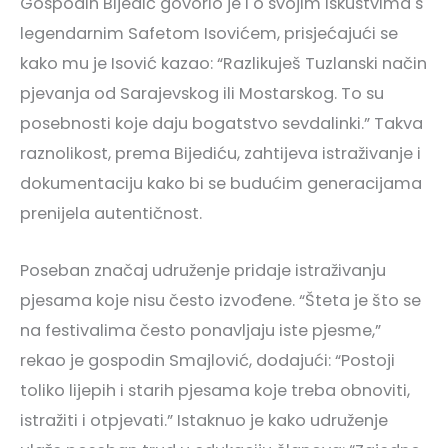
Gospodin Bijedić govorio je i o svojim iskustvima s
legendarnim Safetom Isovićem, prisjećajući se
kako mu je Isović kazao: “Razlikuješ Tuzlanski način
pjevanja od Sarajevskog ili Mostarskog. To su
posebnosti koje daju bogatstvo sevdalinki.” Takva
raznolikost, prema Bijediću, zahtijeva istraživanje i
dokumentaciju kako bi se budućim generacijama
prenijela autentičnost.
Poseban značaj udruženje pridaje istraživanju
pjesama koje nisu često izvođene. “Šteta je što se
na festivalima često ponavljaju iste pjesme,”
rekao je gospodin Smajlović, dodajući: “Postoji
toliko lijepih i starih pjesama koje treba obnoviti,
istražiti i otpjevati.” Istaknuo je kako udruženje