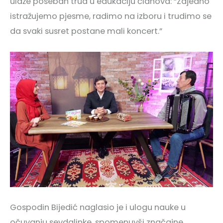
ulaže poseban trud u edukaciju članova: “Zajedno
istražujemo pjesme, radimo na izboru i trudimo se
da svaki susret postane mali koncert.”
Gospodin Bijedić naglasio je i ulogu nauke u
očuvanju sevdalinke, spomenuvši značajne