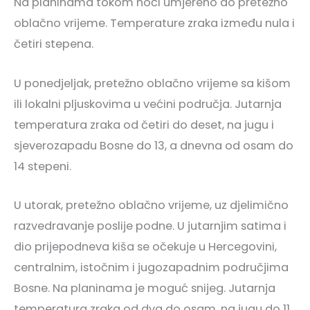
Na planinama tokom noći umjereno do pretežno
oblačno vrijeme. Temperature zraka između nula i
četiri stepena.
U ponedjeljak, pretežno oblačno vrijeme sa kišom
ili lokalni pljuskovima u većini područja. Jutarnja
temperatura zraka od četiri do deset, na jugu i
sjeverozapadu Bosne do 13, a dnevna od osam do
14 stepeni.
U utorak, pretežno oblačno vrijeme, uz djelimično
razvedravanje poslije podne. U jutarnjim satima i
dio prijepodneva kiša se očekuje u Hercegovini,
centralnim, istočnim i jugozapadnim područjima
Bosne. Na planinama je moguć snijeg. Jutarnja
temperatura zraka od dva do osam, na jugu do 11,