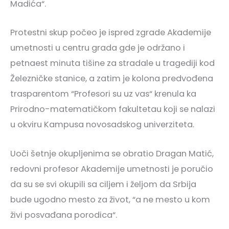
Madića“.
Protestni skup počeo je ispred zgrade Akademije
umetnosti u centru grada gde je održano i
petnaest minuta tišine za stradale u tragediji kod
Železničke stanice, a zatim je kolona predvođena
trasparentom “Profesori su uz vas“ krenula ka
Prirodno-matematičkom fakultetau koji se nalazi
u okviru Kampusa novosadskog univerziteta.
Uoči šetnje okupljenima se obratio Dragan Matić,
redovni profesor Akademije umetnosti je poručio
da su se svi okupili sa ciljem i željom da Srbija
bude ugodno mesto za život, “a ne mesto u kom
živi posvađana porodica“.