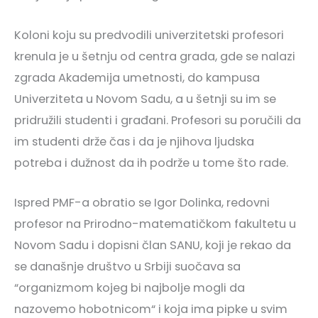
Koloni koju su predvodili univerzitetski profesori
krenula je u šetnju od centra grada, gde se nalazi
zgrada Akademija umetnosti, do kampusa
Univerziteta u Novom Sadu, a u šetnji su im se
pridružili studenti i građani. Profesori su poručili da
im studenti drže čas i da je njihova ljudska
potreba i dužnost da ih podrže u tome što rade.
Ispred PMF-a obratio se Igor Dolinka, redovni
profesor na Prirodno-matematičkom fakultetu u
Novom Sadu i dopisni član SANU, koji je rekao da
se današnje društvo u Srbiji suočava sa
“organizmom kojeg bi najbolje mogli da
nazovemo hobotnicom“ i koja ima pipke u svim