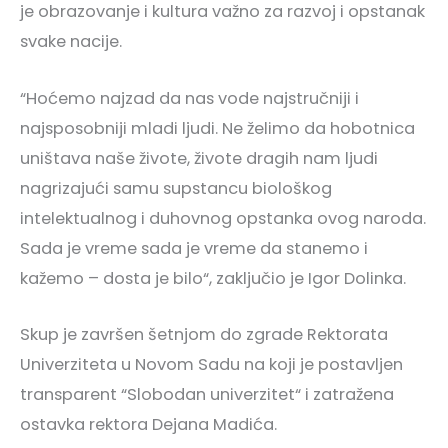
je obrazovanje i kultura važno za razvoj i opstanak
svake nacije.
“Hoćemo najzad da nas vode najstručniji i
najsposobniji mladi ljudi. Ne želimo da hobotnica
uništava naše živote, živote dragih nam ljudi
nagrizajući samu supstancu biološkog
intelektualnog i duhovnog opstanka ovog naroda.
Sada je vreme sada je vreme da stanemo i
kažemo – dosta je bilo“, zaključio je Igor Dolinka.
Skup je završen šetnjom do zgrade Rektorata
Univerziteta u Novom Sadu na koji je postavljen
transparent “Slobodan univerzitet“ i zatražena
ostavka rektora Dejana Madića.