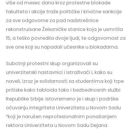
više od mesec dana kroz protestne blokade
fakulteta i akcije traže političke i krivične sankcije
za sve odgovorne za pad nadstrešnice
rekonstruisane Železničke stanice koja je usmrtila
15, a teško povredila dvoje ljudi, te odgovornost za
sve one koji su napadali učesnike u blokadama.
Subotnji protestni skup organizovali su
univerzitetski nastavnici i istraživači i, kako su
naveli, izraz je solidarnosti sa studentima koji trpe
pritiske kako tabloida tako i bezbednosnih službi
Republike Srbije. Istovremeno je i skup i podrške
očuvanju integriteta Univerziteta u Novom Sadu
“koji je narušen neprofesionalnim ponašanjem
rektora Univerziteta u Novom Sadu Dejana