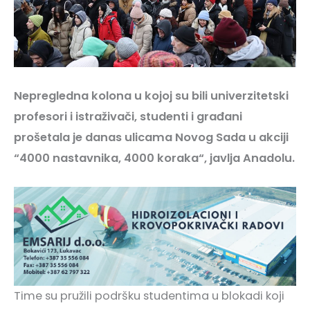
Nepregledna kolona u kojoj su bili univerzitetski
profesori i istraživači, studenti i građani
prošetala je danas ulicama Novog Sada u akciji
“4000 nastavnika, 4000 koraka“, javlja Anadolu.
Time su pružili podršku studentima u blokadi koji