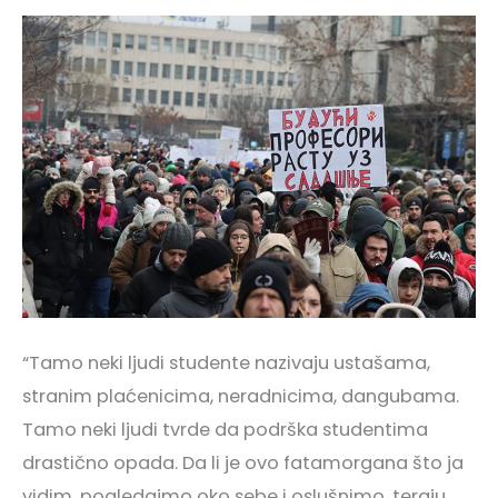
“Tamo neki ljudi studente nazivaju ustašama,
stranim plaćenicima, neradnicima, dangubama.
Tamo neki ljudi tvrde da podrška studentima
drastično opada. Da li je ovo fatamorgana što ja
vidim, pogledajmo oko sebe i oslušnimo, teraju