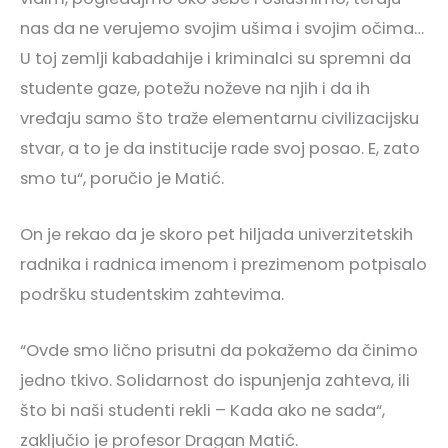
nas da ne verujemo svojim ušima i svojim očima…
U toj zemlji kabadahije i kriminalci su spremni da
studente gaze, potežu noževe na njih i da ih
vređaju samo što traže elementarnu civilizacijsku
stvar, a to je da institucije rade svoj posao. E, zato
smo tu“, poručio je Matić.
On je rekao da je skoro pet hiljada univerzitetskih
radnika i radnica imenom i prezimenom potpisalo
podršku studentskim zahtevima.
“Ovde smo lično prisutni da pokažemo da činimo
jedno tkivo. Solidarnost do ispunjenja zahteva, ili
što bi naši studenti rekli – Kada ako ne sada“,
zaključio je profesor Dragan Matić.