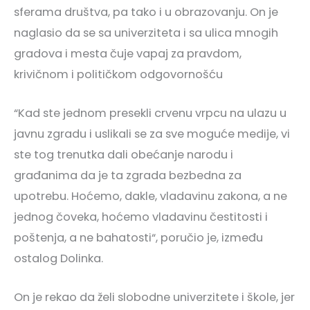
sferama društva, pa tako i u obrazovanju. On je
naglasio da se sa univerziteta i sa ulica mnogih
gradova i mesta čuje vapaj za pravdom,
krivičnom i političkom odgovornošću
“Kad ste jednom presekli crvenu vrpcu na ulazu u
javnu zgradu i uslikali se za sve moguće medije, vi
ste tog trenutka dali obećanje narodu i
građanima da je ta zgrada bezbedna za
upotrebu. Hoćemo, dakle, vladavinu zakona, a ne
jednog čoveka, hoćemo vladavinu čestitosti i
poštenja, a ne bahatosti“, poručio je, između
ostalog Dolinka.
On je rekao da želi slobodne univerzitete i škole, jer